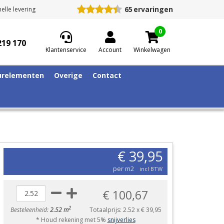
65
ervaringen
elle levering
0
219 170
Klantenservice
Account
Winkelwagen
relementen
Overige
Contact
€ 39,95
per m2
incl BTW
€ 100,67
2
Besteleenheid:
2.52 m
Totaalprijs:
2.52
x
€ 39,95
* Houd rekening met 5%
snijverlies