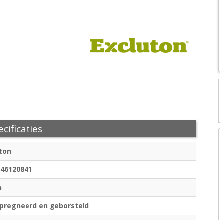
cificaties
ton
246120841
n
pregneerd en geborsteld