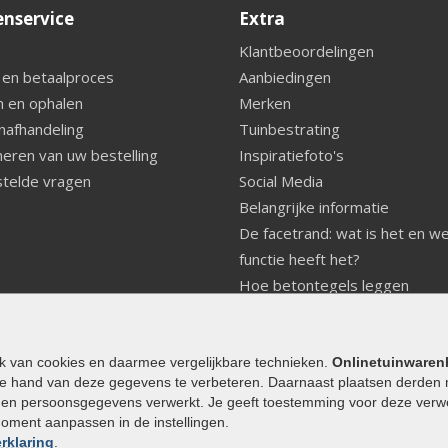
enservice
Extra
Klantbeoordelingen
 en betaalproces
Aanbiedingen
 en ophalen
Merken
nafhandeling
Tuinbestrating
eren van uw bestelling
Inspiratiefoto's
telde vragen
Social Media
Belangrijke informatie
De facetrand: wat is het en w
functie heeft het?
Hoe betontegels leggen
Fundering voor betonstenen
aanleggen
Welke tuinstijl past bij mij
ik van cookies en daarmee vergelijkbare technieken.
Onlinetuinwaren
e hand van deze gegevens te verbeteren. Daarnaast plaatsen derden 
Strakke tuin inrichten
den persoonsgegevens verwerkt. Je geeft toestemming voor deze verwerk
Legverbanden gebakken bestr
moment aanpassen in de instellingen.
Onderhoud van gebakken best
rklaring
.