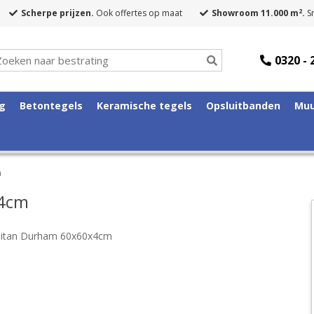
2
Scherpe prijzen.
Ook offertes op maat
Showroom 11.000 m
.
Sn
0320 - 
ng
Betontegels
Keramische tegels
Opsluitbanden
Muu
m
x4cm
itan Durham 60x60x4cm