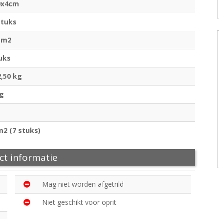
0x4cm
stuks
 m2
uks
2,50 kg
kg
m2 (7 stuks)
ct informatie
Mag niet worden afgetrild
Niet geschikt voor oprit