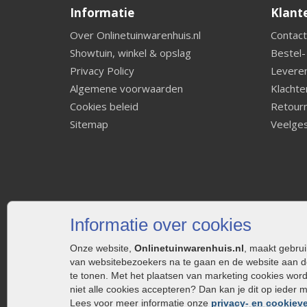
Informatie
Klant
Over Onlinetuinwarenhuis.nl
Contact
Showtuin, winkel & opslag
Bestel-
Privacy Policy
Leveren
Algemene voorwaarden
Klachte
Cookies beleid
Retourn
Sitemap
Veelges
Informatie over cookies
Onze website,
Onlinetuinwarenhuis.nl
, maakt gebru
van websitebezoekers na te gaan en de website aan d
te tonen. Met het plaatsen van marketing cookies wor
niet alle cookies accepteren? Dan kan je dit op ieder 
Lees voor meer informatie onze
privacy- en cookieve