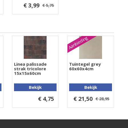
€ 3,99
€ 5,75
Aanbieding
Linea palissade
Tuintegel grey
strak tricolore
60x60x4cm
15x15x60cm
Bekijk
Bekijk
€ 4,75
€ 21,50
€ 28,95