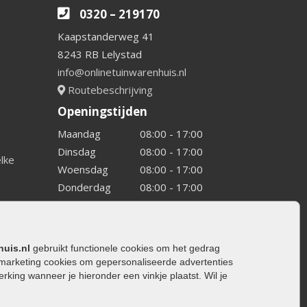
0320 – 219170
Kaapstanderweg 41
8243 RB Lelystad
info@onlinetuinwarenhuis.nl
Routebeschrijving
Openingstijden
Maandag
08:00 - 17:00
Dinsdag
08:00 - 17:00
elke
Woensdag
08:00 - 17:00
Donderdag
08:00 - 17:00
Vrijdag
08:00 - 17:00
Zaterdag
08:00 - 15.00
Zondag
Gesloten
huis.nl
gebruikt functionele cookies om het gedrag
marketing cookies om gepersonaliseerde advertenties
ing wanneer je hieronder een vinkje plaatst. Wil je
ating
rating