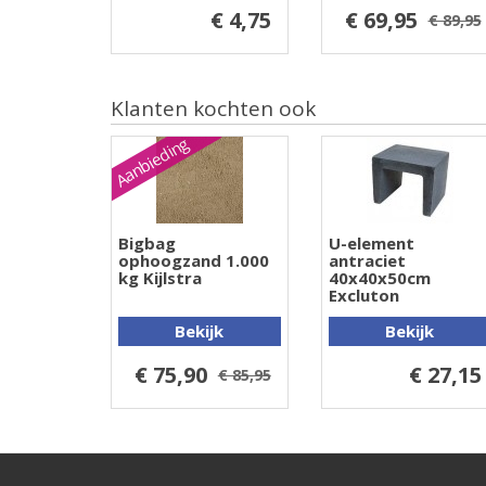
€ 4,75
€ 69,95
€ 89,95
Klanten kochten ook
Aanbieding
Bigbag
U-element
ophoogzand 1.000
antraciet
kg Kijlstra
40x40x50cm
Excluton
Bekijk
Bekijk
€ 75,90
€ 27,15
€ 85,95