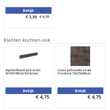
Bekijk
€ 3,99
€ 5,75
Klanten kochten ook
Opsluitband antraciet
Linea palissade strak
5x15x100cm Excluton
tricolore 15x15x60cm
Bekijk
Bekijk
€ 4,75
€ 4,75