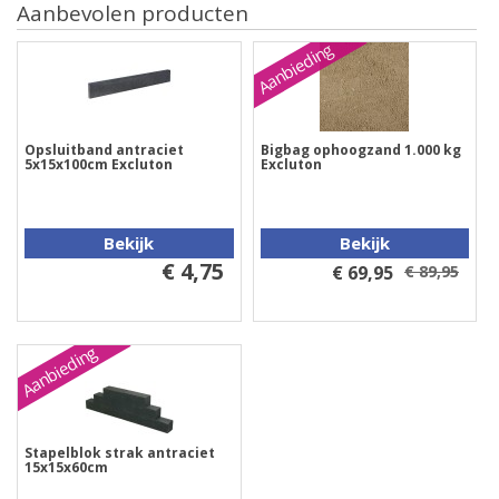
Aanbevolen producten
Aanbieding
Opsluitband antraciet
Bigbag ophoogzand 1.000 kg
5x15x100cm Excluton
Excluton
Bekijk
Bekijk
€ 4,75
€ 69,95
€ 89,95
Aanbieding
Stapelblok strak antraciet
15x15x60cm