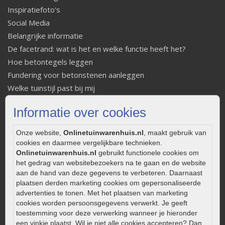
Inspiratiefoto's
Social Media
Belangrijke informatie
De facetrand: wat is het en welke functie heeft het?
Hoe betontegels leggen
Fundering voor betonstenen aanleggen
Welke tuinstijl past bij mij
Strakke tuin inrichten
Informatie over cookies
Legverbanden gebakken bestrating
Onderhoud van gebakken bestrating
Onze website,
Onlinetuinwarenhuis.nl
, maakt gebruik van
Aanlegtips voor gebakken bestrating
cookies en daarmee vergelijkbare technieken.
Zelf een terras aanleggen
Onlinetuinwarenhuis.nl
gebruikt functionele cookies om
het gedrag van websitebezoekers na te gaan en de website
Kleine stadstuin inrichten
aan de hand van deze gegevens te verbeteren. Daarnaast
0320 – 219170
plaatsen derden marketing cookies om gepersonaliseerde
advertenties te tonen. Met het plaatsen van marketing
Kaapstanderweg 41
cookies worden persoonsgegevens verwerkt. Je geeft
8243 RB Lelystad
toestemming voor deze verwerking wanneer je hieronder
een vinkje plaatst. Wil je niet alle cookies accepteren? Dan