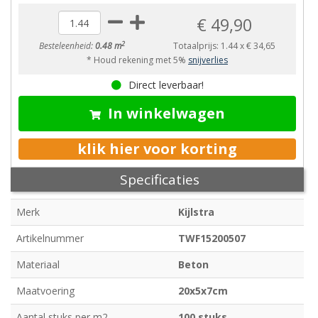
€ 49,90
2
Besteleenheid:
0.48 m
Totaalprijs:
1.44
x
€ 34,65
* Houd rekening met 5%
snijverlies
Direct leverbaar!
In winkelwagen
klik hier voor korting
Specificaties
Merk
Kijlstra
Artikelnummer
TWF15200507
Materiaal
Beton
Maatvoering
20x5x7cm
Aantal stuks per m2
100 stuks