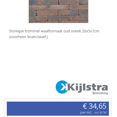
Stonique trommel waalformaat oud sneek 20x5x7cm
(voorheen bruin/zwart)
€ 34,65
per m2
incl BTW