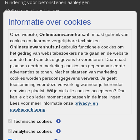
Fundering voor betonstenen aanleggen
Welke tuinstijl past bij mij
Strakke tuin inrichten
Informatie over cookies
Legverbanden gebakken bestrating
Onderhoud van gebakken bestrating
Onze website,
Onlinetuinwarenhuis.nl
, maakt gebruik van
cookies en daarmee vergelijkbare technieken.
Aanlegtips voor gebakken bestrating
Onlinetuinwarenhuis.nl
gebruikt functionele cookies om
Zelf een terras aanleggen
het gedrag van websitebezoekers na te gaan en de website
Kleine stadstuin inrichten
aan de hand van deze gegevens te verbeteren. Daarnaast
plaatsen derden marketing cookies om gepersonaliseerde
0320 – 219170
advertenties te tonen. Met het plaatsen van marketing
cookies worden persoonsgegevens verwerkt. Je geeft
Kaapstanderweg 41
toestemming voor deze verwerking wanneer je hieronder
8243 RB Lelystad
een vinkje plaatst. Wil je niet alle cookies accepteren? Dan
info@onlinetuinwarenhuis.nl
kan je dit op ieder moment aanpassen in de instellingen.
Lees voor meer informatie onze
privacy- en
Routebeschrijving
cookieverklaring
.
Openingstijden
Technische cookies
Maandag
08:00 - 17:00
Analytische cookies
Dinsdag
08:00 - 17:00