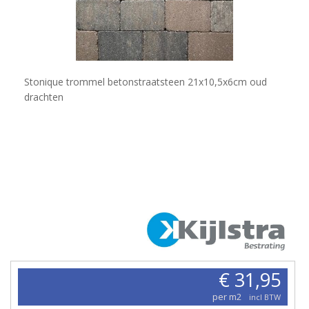
Stonique trommel betonstraatsteen 21x10,5x6cm oud
drachten
€ 31,95
per m2
incl BTW