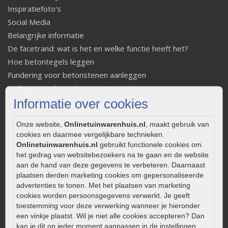
Inspiratiefoto's
Social Media
Belangrijke informatie
De facetrand: wat is het en welke functie heeft het?
Hoe betontegels leggen
Fundering voor betonstenen aanleggen
Welke tuinstijl past bij mij
Informatie over cookies
Strakke tuin inrichten
Legverbanden gebakken bestrating
Onze website,
Onlinetuinwarenhuis.nl
, maakt gebruik van
Onderhoud van gebakken bestrating
cookies en daarmee vergelijkbare technieken.
Aanlegtips voor gebakken bestrating
Onlinetuinwarenhuis.nl
gebruikt functionele cookies om
Zelf een terras aanleggen
het gedrag van websitebezoekers na te gaan en de website
aan de hand van deze gegevens te verbeteren. Daarnaast
Kleine stadstuin inrichten
plaatsen derden marketing cookies om gepersonaliseerde
0320 – 219170
advertenties te tonen. Met het plaatsen van marketing
cookies worden persoonsgegevens verwerkt. Je geeft
Kaapstanderweg 41
toestemming voor deze verwerking wanneer je hieronder
8243 RB Lelystad
een vinkje plaatst. Wil je niet alle cookies accepteren? Dan
kan je dit op ieder moment aanpassen in de instellingen.
info@onlinetuinwarenhuis.nl