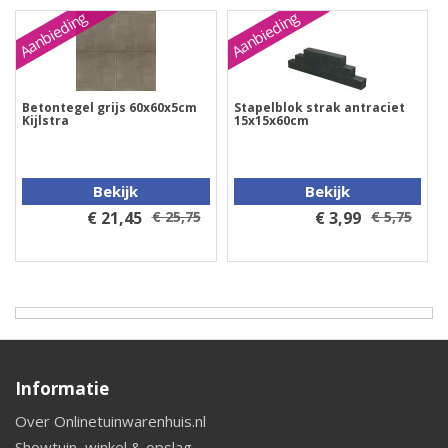
Aanbieding
Aanbieding
Betontegel grijs 60x60x5cm
Stapelblok strak antraciet
Kijlstra
15x15x60cm
Bekijk
Bekijk
€ 21,45
€ 25,75
€ 3,99
€ 5,75
Informatie
Over Onlinetuinwarenhuis.nl
Showtuin, winkel & opslag