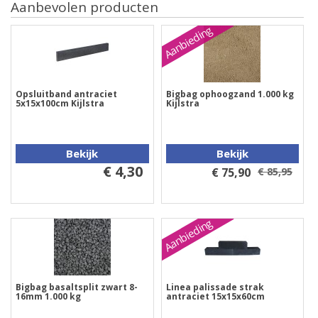
Aanbevolen producten
Aanbieding
Opsluitband antraciet
Bigbag ophoogzand 1.000 kg
5x15x100cm Kijlstra
Kijlstra
Bekijk
Bekijk
€ 4,30
€ 75,90
€ 85,95
Aanbieding
Bigbag basaltsplit zwart 8-
Linea palissade strak
16mm 1.000 kg
antraciet 15x15x60cm