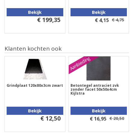
Bekijk
Bekijk
€ 199,35
€ 4,15
€ 4,75
Klanten kochten ook
Aanbieding
Grindplaat 120x80x3cm zwart
Betontegel antraciet zvk
zonder facet 50x50x4cm
Kijlstra
Bekijk
Bekijk
€ 12,50
€ 16,95
€ 20,50