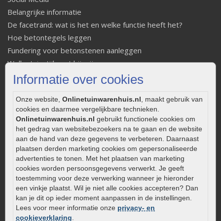
Belangrijke informatie
De facetrand: wat is het en welke functie heeft het?
Hoe betontegels leggen
Fundering voor betonstenen aanleggen
Welke tuinstijl past bij mij
Strakke tuin inrichten
Informatie over cookies
Legverbanden gebakken bestrating
Onze website,
Onlinetuinwarenhuis.nl
, maakt gebruik van
Onderhoud van gebakken bestrating
cookies en daarmee vergelijkbare technieken.
Aanlegtips voor gebakken bestrating
Onlinetuinwarenhuis.nl
gebruikt functionele cookies om
Zelf een terras aanleggen
het gedrag van websitebezoekers na te gaan en de website
aan de hand van deze gegevens te verbeteren. Daarnaast
Kleine stadstuin inrichten
plaatsen derden marketing cookies om gepersonaliseerde
0320 – 219170
advertenties te tonen. Met het plaatsen van marketing
cookies worden persoonsgegevens verwerkt. Je geeft
Kaapstanderweg 41
toestemming voor deze verwerking wanneer je hieronder
8243 RB Lelystad
een vinkje plaatst. Wil je niet alle cookies accepteren? Dan
info@onlinetuinwarenhuis.nl
kan je dit op ieder moment aanpassen in de instellingen.
Lees voor meer informatie onze
privacy- en
Routebeschrijving
cookieverklaring
.