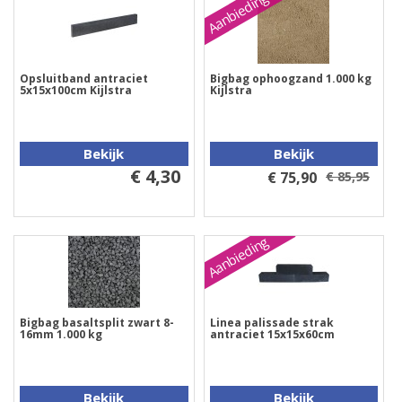
Aanbieding
Opsluitband antraciet
Bigbag ophoogzand 1.000 kg
5x15x100cm Kijlstra
Kijlstra
Bekijk
Bekijk
€ 4,30
€ 75,90
€ 85,95
Aanbieding
Bigbag basaltsplit zwart 8-
Linea palissade strak
16mm 1.000 kg
antraciet 15x15x60cm
Bekijk
Bekijk