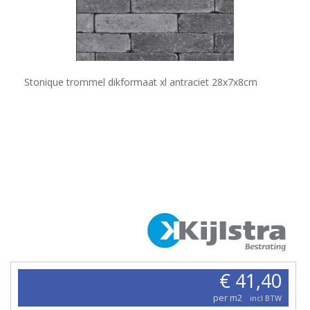
Stonique trommel dikformaat xl antraciet 28x7x8cm
€ 41,40
per m2
incl BTW