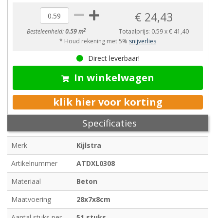
€ 24,43
2
Besteleenheid:
0.59 m
Totaalprijs:
0.59
x
€ 41,40
* Houd rekening met 5%
snijverlies
Direct leverbaar!
In winkelwagen
klik hier voor korting
Specificaties
Merk
Kijlstra
Artikelnummer
ATDXL0308
Materiaal
Beton
Maatvoering
28x7x8cm
Aantal stuks per
51 stuks