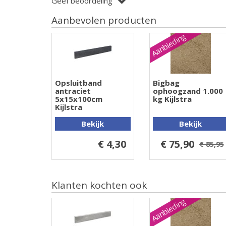
Geef beoordeling
Aanbevolen producten
Aanbieding
Opsluitband
Bigbag
antraciet
ophoogzand 1.000
5x15x100cm
kg Kijlstra
Kijlstra
Bekijk
Bekijk
€ 4,30
€ 75,90
€ 85,95
Klanten kochten ook
Aanbieding