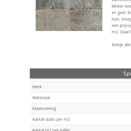
klinker be
en geel. 
huis. Vraa
een prijs
m2. Daar k
Bekijk all
Spe
Merk
Materiaal
Maatvoering
Aantal stuks per m2
Aantal m2 per pallet