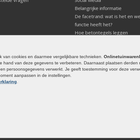
Belangrijke informatie
De facetrand: wat is het en w
functie heeft het?
Hoe betontegels leggen
Fundering voor betonstenen
aanleggen
Welke tuinstijl past bij mij
ik van cookies en daarmee vergelijkbare technieken.
Onlinetuinwaren
e hand van deze gegevens te verbeteren. Daarnaast plaatsen derden 
Strakke tuin inrichten
den persoonsgegevens verwerkt. Je geeft toestemming voor deze verwerk
Legverbanden gebakken bestr
moment aanpassen in de instellingen.
Onderhoud van gebakken best
rklaring
.
Aanlegtips voor gebakken bes
Zelf een terras aanleggen
Kleine stadstuin inrichten