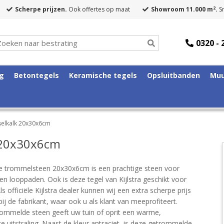
2
Scherpe prijzen.
Ook offertes op maat
Showroom 11.000 m
.
Sn
0320 - 
ng
Betontegels
Keramische tegels
Opsluitbanden
Muu
elkalk 20x30x6cm
 20x30x6cm
e trommelsteen 20x30x6cm is een prachtige steen voor
en looppaden. Ook is deze tegel van Kijlstra geschikt voor
Als officiële Kijlstra dealer kunnen wij een extra scherpe prijs
ij de fabrikant, waar ook u als klant van meeprofiteert.
ommelde steen geeft uw tuin of oprit een warme,
e uitstraling. Naast de kleur antraciet, is deze getrommelde