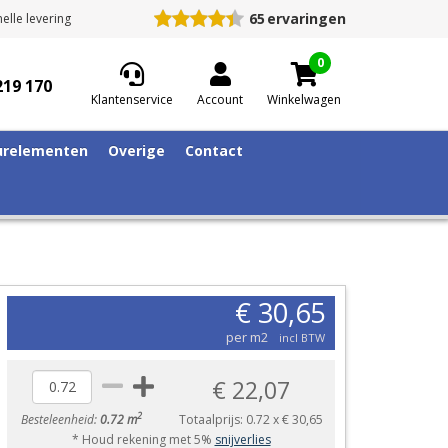
65
ervaringen
elle levering
0
219 170
Klantenservice
Account
Winkelwagen
relementen
Overige
Contact
€ 30,65
per m2
incl BTW
€ 22,07
2
Besteleenheid:
0.72 m
Totaalprijs:
0.72
x
€ 30,65
* Houd rekening met 5%
snijverlies