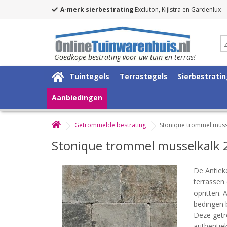
A-merk sierbestrating
Excluton, Kijlstra en Gardenlux
Goedkope bestrating voor uw tuin en terras!
Tuintegels
Terrastegels
Sierbestrati
Aanbiedingen
Getrommelde bestrating
Stonique trommel muss
Stonique trommel musselkalk
De Antiek
terrassen 
opritten. 
bedingen b
Deze getr
authentiek