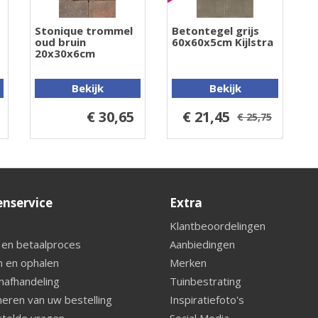
Stonique trommel
Betontegel grijs
oud bruin
60x60x5cm Kijlstra
20x30x6cm
Bekijk
Bekijk
€ 30,65
€ 21,45
€ 25,75
enservice
Extra
Klantbeoordelingen
 en betaalproces
Aanbiedingen
 en ophalen
Merken
nafhandeling
Tuinbestrating
eren van uw bestelling
Inspiratiefoto's
telde vragen
Social Media