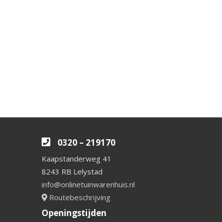
0320 – 219170
Kaapstanderweg 41
8243 RB Lelystad
info@onlinetuinwarenhuis.nl
Routebeschrijving
Openingstijden