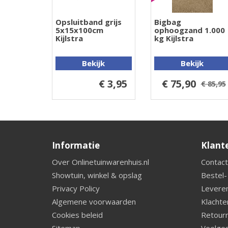
Opsluitband grijs
Bigbag
5x15x100cm
ophoogzand 1.000
Kijlstra
kg Kijlstra
Bekijk
Bekijk
€ 3,95
€ 75,90
€ 85,95
Informatie
Klant
Over Onlinetuinwarenhuis.nl
Contact
Showtuin, winkel & opslag
Bestel-
Privacy Policy
Leveren
Algemene voorwaarden
Klachte
Cookies beleid
Retourn
Sitemap
Veelges