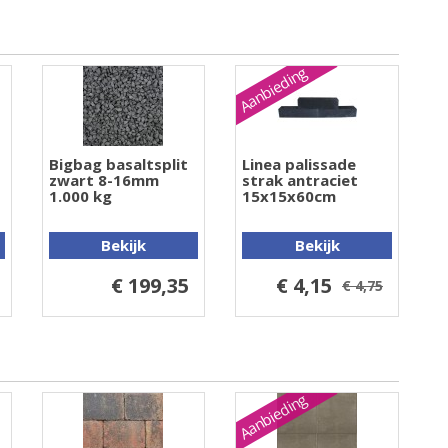
Aanbieding
Bigbag basaltsplit
Linea palissade
zwart 8-16mm
strak antraciet
1.000 kg
15x15x60cm
Bekijk
Bekijk
€ 199,35
€ 4,15
€ 4,75
Aanbieding