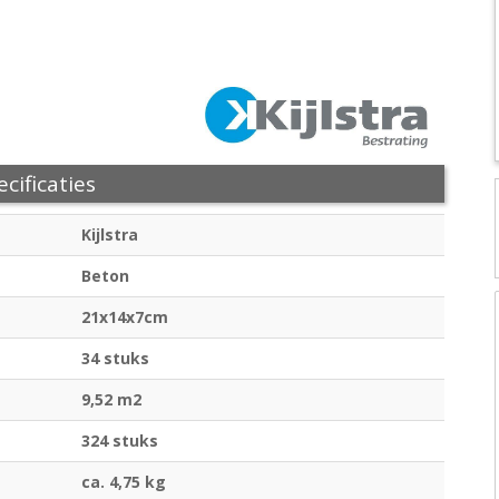
cificaties
Kijlstra
Beton
21x14x7cm
34 stuks
9,52 m2
324 stuks
ca. 4,75 kg