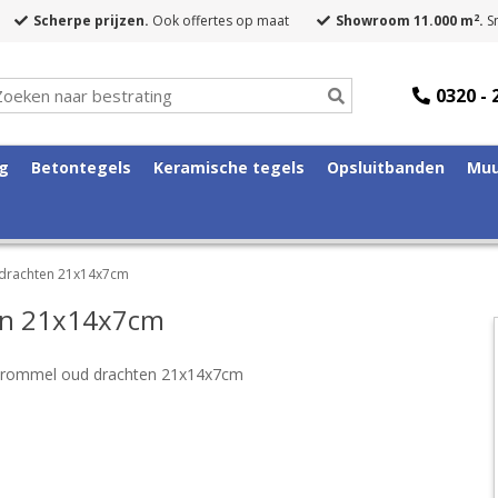
2
Scherpe prijzen.
Ook offertes op maat
Showroom 11.000 m
.
Sn
0320 - 
ng
Betontegels
Keramische tegels
Opsluitbanden
Muu
 drachten 21x14x7cm
en 21x14x7cm
trommel oud drachten 21x14x7cm