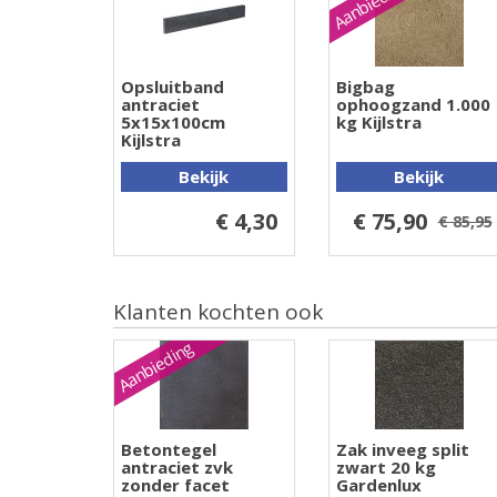
Aanbieding
Opsluitband
Bigbag
antraciet
ophoogzand 1.000
5x15x100cm
kg Kijlstra
Kijlstra
Bekijk
Bekijk
€ 4,30
€ 75,90
€ 85,95
Klanten kochten ook
Aanbieding
Betontegel
Zak inveeg split
antraciet zvk
zwart 20 kg
zonder facet
Gardenlux