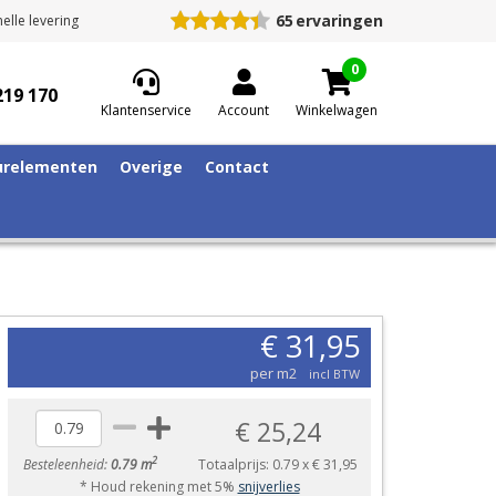
65
ervaringen
elle levering
0
219 170
Klantenservice
Account
Winkelwagen
relementen
Overige
Contact
€ 31,95
per m2
incl BTW
€ 25,24
2
Besteleenheid:
0.79 m
Totaalprijs:
0.79
x
€ 31,95
* Houd rekening met 5%
snijverlies