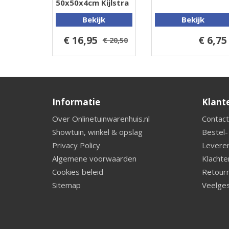
50x50x4cm Kijlstra
Bekijk
Bekijk
€ 16,95
€ 6,75
€ 20,50
Informatie
Klant
Over Onlinetuinwarenhuis.nl
Contact
Showtuin, winkel & opslag
Bestel-
Privacy Policy
Leveren
Algemene voorwaarden
Klachte
Cookies beleid
Retourn
Sitemap
Veelges