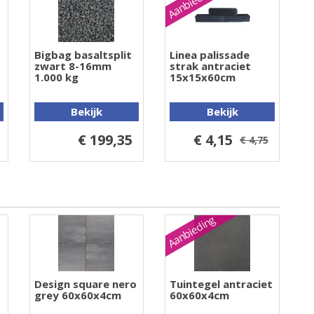
Aanbieding
Bigbag basaltsplit
Linea palissade
zwart 8-16mm
strak antraciet
1.000 kg
15x15x60cm
Bekijk
Bekijk
€ 199,35
€ 4,15
€ 4,75
Aanbieding
Design square nero
Tuintegel antraciet
grey 60x60x4cm
60x60x4cm