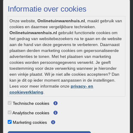
Strakke tuin inrichten
Informatie over cookies
Legverbanden gebakken bestrating
Onderhoud van gebakken bestrating
Onze website,
Onlinetuinwarenhuis.nl
, maakt gebruik van
cookies en daarmee vergelijkbare technieken.
Aanlegtips voor gebakken bestrating
Onlinetuinwarenhuis.nl
gebruikt functionele cookies om
Zelf een terras aanleggen
het gedrag van websitebezoekers na te gaan en de website
Kleine stadstuin inrichten
aan de hand van deze gegevens te verbeteren. Daarnaast
plaatsen derden marketing cookies om gepersonaliseerde
0320 – 219170
advertenties te tonen. Met het plaatsen van marketing
cookies worden persoonsgegevens verwerkt. Je geeft
Kaapstanderweg 41
toestemming voor deze verwerking wanneer je hieronder
8243 RB Lelystad
een vinkje plaatst. Wil je niet alle cookies accepteren? Dan
info@onlinetuinwarenhuis.nl
kan je dit op ieder moment aanpassen in de instellingen.
Routebeschrijving
Lees voor meer informatie onze
privacy- en
cookieverklaring
.
Openingstijden
Technische cookies
Maandag
08:00 - 17:00
Dinsdag
08:00 - 17:00
Analytische cookies
Woensdag
08:00 - 17:00
Marketing cookies
Donderdag
08:00 - 17:00