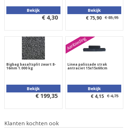
Bekijk
Bekijk
€ 4,30
€ 75,90
€ 85,95
Aanbieding
Bigbag basaltsplit zwart 8-
Linea palissade strak
16mm 1.000 kg
antraciet 15x15x60cm
Bekijk
Bekijk
€ 199,35
€ 4,15
€ 4,75
Klanten kochten ook