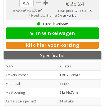
€ 25,24
2
Besteleenheid:
0.79 m
Totaalprijs:
0.79
x
€ 31,95
* Houd rekening met 5%
snijverlies
Direct leverbaar!
In winkelwagen
klik hier voor korting
Specificaties
Merk
Kijlstra
Artikelnummer
TRO7921147
Materiaal
Beton
Maatvoering
21x14x7cm
Aantal stuks per m2
34 stuks