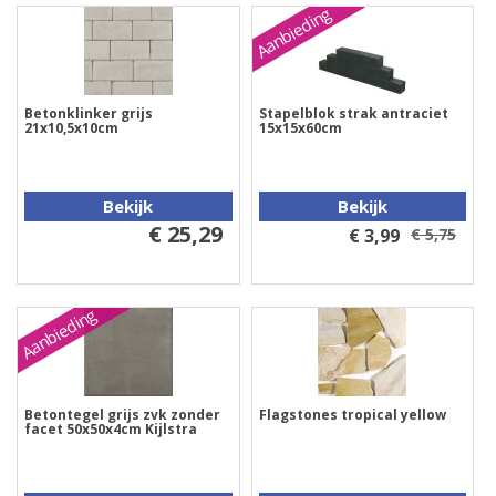
Aanbieding
Betonklinker grijs
Stapelblok strak antraciet
21x10,5x10cm
15x15x60cm
Bekijk
Bekijk
€ 25,29
€ 3,99
€ 5,75
Aanbieding
Betontegel grijs zvk zonder
Flagstones tropical yellow
facet 50x50x4cm Kijlstra