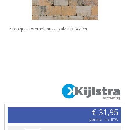
Stonique trommel musselkalk 21x14x7cm
€ 31,95
per m2
incl BTW