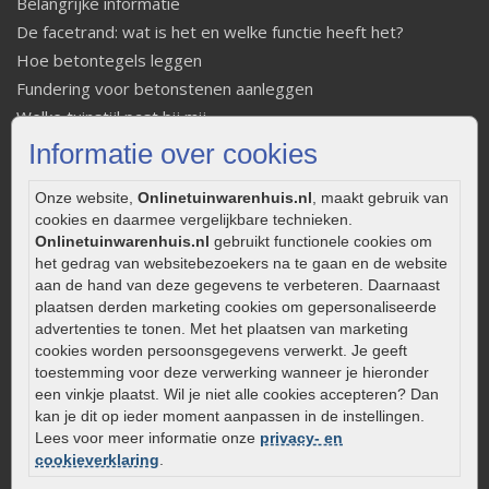
Belangrijke informatie
De facetrand: wat is het en welke functie heeft het?
Hoe betontegels leggen
Fundering voor betonstenen aanleggen
Welke tuinstijl past bij mij
Strakke tuin inrichten
Informatie over cookies
Legverbanden gebakken bestrating
Onze website,
Onlinetuinwarenhuis.nl
, maakt gebruik van
Onderhoud van gebakken bestrating
cookies en daarmee vergelijkbare technieken.
Aanlegtips voor gebakken bestrating
Onlinetuinwarenhuis.nl
gebruikt functionele cookies om
Zelf een terras aanleggen
het gedrag van websitebezoekers na te gaan en de website
aan de hand van deze gegevens te verbeteren. Daarnaast
Kleine stadstuin inrichten
plaatsen derden marketing cookies om gepersonaliseerde
0320 – 219170
advertenties te tonen. Met het plaatsen van marketing
cookies worden persoonsgegevens verwerkt. Je geeft
Kaapstanderweg 41
toestemming voor deze verwerking wanneer je hieronder
8243 RB Lelystad
een vinkje plaatst. Wil je niet alle cookies accepteren? Dan
info@onlinetuinwarenhuis.nl
kan je dit op ieder moment aanpassen in de instellingen.
Lees voor meer informatie onze
privacy- en
Routebeschrijving
cookieverklaring
.
Openingstijden