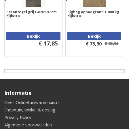
Betontegel grijs 40x60x5cm
Bigbag ophoogzand 1.000 kg
Kijlstra
Kijlstra
Bekijk
Bekijk
€ 17,85
€ 75,90
€ 85,95
Informatie
Over Onlinetuinwarenhuis.nl
Showtuin, winkel & opslag
Privacy Policy
Algemene voorwaarden