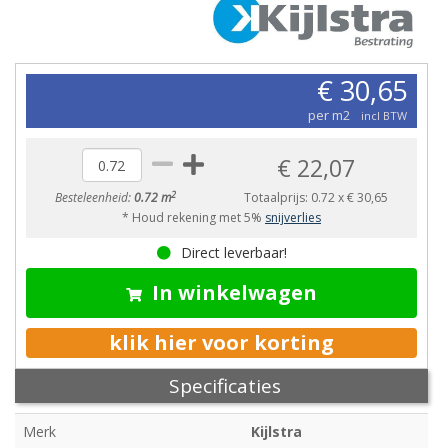
€ 30,65
per m2
incl BTW
€ 22,07
2
Besteleenheid:
0.72 m
Totaalprijs:
0.72
x
€ 30,65
* Houd rekening met 5%
snijverlies
Direct leverbaar!
In winkelwagen
klik hier voor korting
Specificaties
Merk
Kijlstra