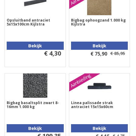
Opsluitband antraciet
Bigbag ophoogzand 1.000 kg
5x15x100cm Kijlstra
Kijlstra
Bekijk
Bekijk
€ 4,30
€ 75,90
€ 85,95
Aanbieding
Bigbag basaltsplit zwart 8-
Linea palissade strak
16mm 1.000 kg
antraciet 15x15x60cm
Bekijk
Bekijk
€ 199,35
€ 4,75