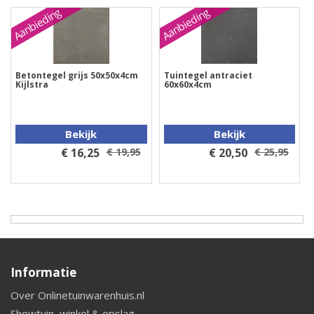
Aanbieding
Aanbieding
Betontegel grijs 50x50x4cm
Tuintegel antraciet
Kijlstra
60x60x4cm
Bekijk
Bekijk
€ 16,25
€ 19,95
€ 20,50
€ 25,95
Informatie
Over Onlinetuinwarenhuis.nl
Showtuin, winkel & opslag