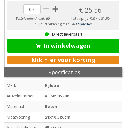
€ 25,56
2
Besteleenheid:
0.80 m
Totaalprijs:
0.8
x
€ 31,95
* Houd rekening met 5%
snijverlies
Direct leverbaar!
In winkelwagen
klik hier voor korting
Specificaties
Merk
Kijlstra
Artikelnummer
ATS89BSS06
Materiaal
Beton
Maatvoering
21x10,5x6cm
Aantal stuks per
45 stuks