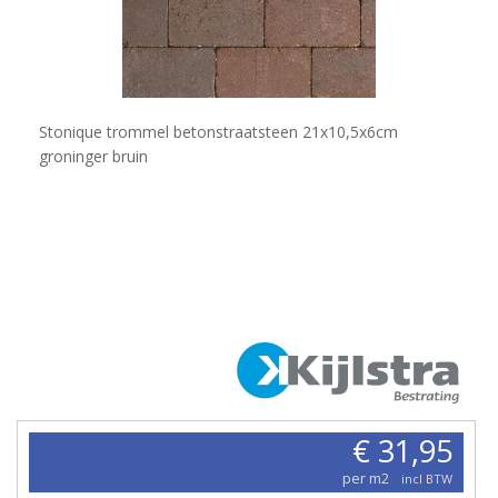
Stonique trommel betonstraatsteen 21x10,5x6cm
groninger bruin
€ 31,95
per m2
incl BTW