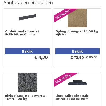
Aanbevolen producten
Aanbieding
Opsluitband antraciet
Bigbag ophoogzand 1.000 kg
5x15x100cm Kijlstra
Kijlstra
Bekijk
Bekijk
€ 4,30
€ 75,90
€ 85,95
Aanbieding
Bigbag basaltsplit zwart 8-
Linea palissade strak
16mm 1.000 kg
antraciet 15x15x60cm