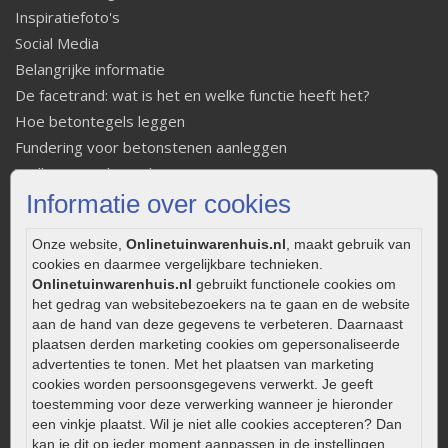
Inspiratiefoto's
Social Media
Belangrijke informatie
De facetrand: wat is het en welke functie heeft het?
Hoe betontegels leggen
Fundering voor betonstenen aanleggen
Welke tuinstijl past bij mij
Informatie over cookies
Strakke tuin inrichten
Legverbanden gebakken bestrating
Onze website,
Onlinetuinwarenhuis.nl
, maakt gebruik van
Onderhoud van gebakken bestrating
cookies en daarmee vergelijkbare technieken.
Aanlegtips voor gebakken bestrating
Onlinetuinwarenhuis.nl
gebruikt functionele cookies om
Zelf een terras aanleggen
het gedrag van websitebezoekers na te gaan en de website
aan de hand van deze gegevens te verbeteren. Daarnaast
Kleine stadstuin inrichten
plaatsen derden marketing cookies om gepersonaliseerde
0320 – 219170
advertenties te tonen. Met het plaatsen van marketing
cookies worden persoonsgegevens verwerkt. Je geeft
Kaapstanderweg 41
toestemming voor deze verwerking wanneer je hieronder
8243 RB Lelystad
een vinkje plaatst. Wil je niet alle cookies accepteren? Dan
kan je dit op ieder moment aanpassen in de instellingen.
info@onlinetuinwarenhuis.nl