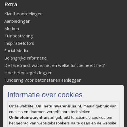
Extra
Klantbeoordelingen
Aanbiedingen
Merken
Tuinbestrating
Inspiratiefoto's
Social Media
Belangrijke informatie
De facetrand: wat is het en welke functie heeft het?
Hoe betontegels leggen
Fundering voor betonstenen aanleggen
Welke tuinstijl past bij mij
Informatie over cookies
Strakke tuin inrichten
Legverbanden gebakken bestrating
Onze website,
Onlinetuinwarenhuis.nl
, maakt gebruik van
Onderhoud van gebakken bestrating
cookies en daarmee vergelijkbare technieken.
Aanlegtips voor gebakken bestrating
Onlinetuinwarenhuis.nl
gebruikt functionele cookies om
het gedrag van websitebezoekers na te gaan en de website
Zelf een terras aanleggen