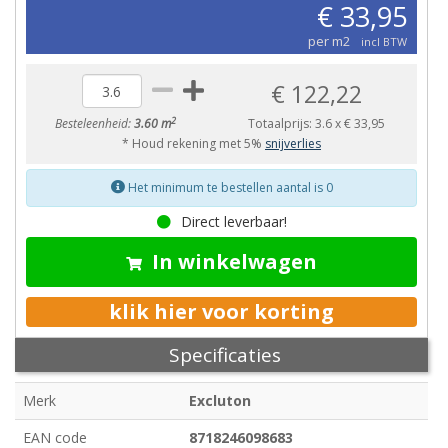
€ 33,95
per m2
incl BTW
€ 122,22
2
Besteleenheid:
3.60 m
Totaalprijs:
3.6
x
€ 33,95
* Houd rekening met 5%
snijverlies
Het minimum te bestellen aantal is 0
Direct leverbaar!
In winkelwagen
klik hier voor korting
Specificaties
Merk
Excluton
EAN code
8718246098683