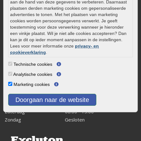
aan de hand van deze gegevens te verbeteren. Daarnaast
Kleine stadstuin inrichten
plaatsen derden marketing cookies om gepersonaliseerde
advertenties te tonen. Met het plaatsen van marketing
0320 – 219170
cookies worden persoonsgegevens verwerkt. Je geeft
Kaapstanderweg 41
toestemming voor deze verwerking wanneer je hieronder
een vinkje plaatst. Wil je niet alle cookies accepteren? Dan
8243 RB Lelystad
kan je dit op ieder moment aanpassen in de instellingen.
info@onlinetuinwarenhuis.nl
Lees voor meer informatie onze
privacy- en
Routebeschrijving
cookieverklaring
.
Openingstijden
Technische cookies
Maandag
08:00 - 17:00
Analytische cookies
Dinsdag
08:00 - 17:00
Marketing cookies
Woensdag
08:00 - 17:00
Donderdag
08:00 - 17:00
Doorgaan naar de website
Vrijdag
08:00 - 17:00
Zaterdag
08:00 - 15.00
Zondag
Gesloten