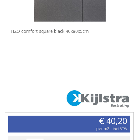
H2O comfort square black 40x80x5cm
€ 40,20
per m2
incl BTW