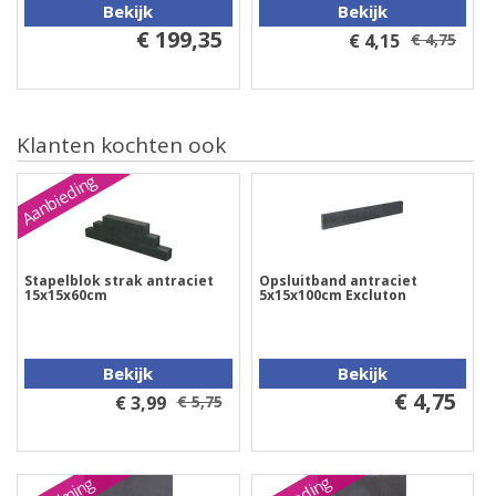
Bekijk
Bekijk
€ 199,35
€ 4,15
€ 4,75
Klanten kochten ook
Aanbieding
Stapelblok strak antraciet
Opsluitband antraciet
15x15x60cm
5x15x100cm Excluton
Bekijk
Bekijk
€ 4,75
€ 3,99
€ 5,75