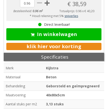
€ 38,59
2
Besteleenheid:
0.96 m
Totaalprijs:
0.96
x
€ 40,20
* Houd rekening met 5%
snijverlies
Direct leverbaar!
In winkelwagen
klik hier voor korting
Specificaties
Merk
Kijlstra
Materiaal
Beton
Behandeling
Geborsteld en geïmpregneerd
Maatvoering
40x80x5cm
Aantal stuks per m2
3,13 stuks