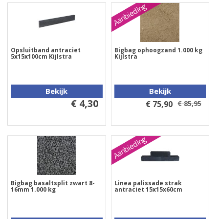
Aanbieding
Opsluitband antraciet
Bigbag ophoogzand 1.000 kg
5x15x100cm Kijlstra
Kijlstra
Bekijk
Bekijk
€ 4,30
€ 75,90
€ 85,95
Aanbieding
Bigbag basaltsplit zwart 8-
Linea palissade strak
16mm 1.000 kg
antraciet 15x15x60cm