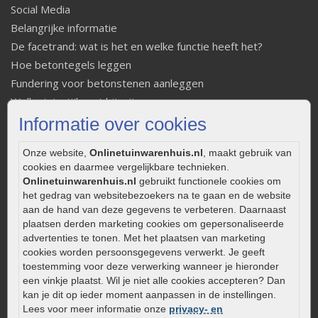
Social Media
Belangrijke informatie
De facetrand: wat is het en welke functie heeft het?
Hoe betontegels leggen
Fundering voor betonstenen aanleggen
Welke tuinstijl past bij mij
Strakke tuin inrichten
Informatie over cookies
Legverbanden gebakken bestrating
Onze website,
Onlinetuinwarenhuis.nl
, maakt gebruik van
Onderhoud van gebakken bestrating
cookies en daarmee vergelijkbare technieken.
Aanlegtips voor gebakken bestrating
Onlinetuinwarenhuis.nl
gebruikt functionele cookies om
Zelf een terras aanleggen
het gedrag van websitebezoekers na te gaan en de website
aan de hand van deze gegevens te verbeteren. Daarnaast
Kleine stadstuin inrichten
plaatsen derden marketing cookies om gepersonaliseerde
0320 – 219170
advertenties te tonen. Met het plaatsen van marketing
cookies worden persoonsgegevens verwerkt. Je geeft
Kaapstanderweg 41
toestemming voor deze verwerking wanneer je hieronder
8243 RB Lelystad
een vinkje plaatst. Wil je niet alle cookies accepteren? Dan
info@onlinetuinwarenhuis.nl
kan je dit op ieder moment aanpassen in de instellingen.
Lees voor meer informatie onze
privacy- en
Routebeschrijving