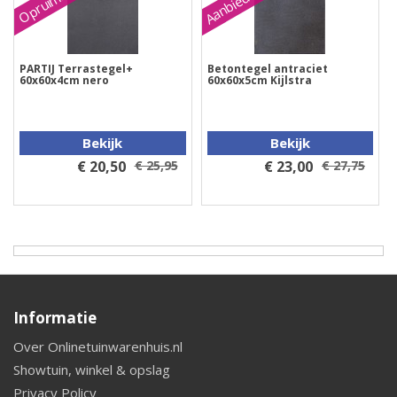
Aanbieding
Opruiming
PARTIJ Terrastegel+
Betontegel antraciet
60x60x4cm nero
60x60x5cm Kijlstra
Bekijk
Bekijk
€ 20,50
€ 25,95
€ 23,00
€ 27,75
Informatie
Over Onlinetuinwarenhuis.nl
Showtuin, winkel & opslag
Privacy Policy