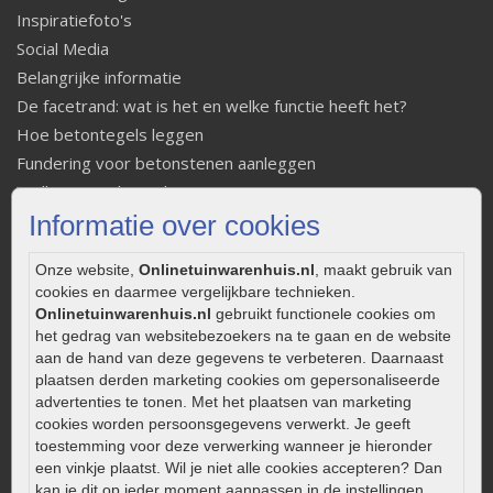
Inspiratiefoto's
Social Media
Belangrijke informatie
De facetrand: wat is het en welke functie heeft het?
Hoe betontegels leggen
Fundering voor betonstenen aanleggen
Welke tuinstijl past bij mij
Informatie over cookies
Strakke tuin inrichten
Legverbanden gebakken bestrating
Onze website,
Onlinetuinwarenhuis.nl
, maakt gebruik van
Onderhoud van gebakken bestrating
cookies en daarmee vergelijkbare technieken.
Aanlegtips voor gebakken bestrating
Onlinetuinwarenhuis.nl
gebruikt functionele cookies om
Zelf een terras aanleggen
het gedrag van websitebezoekers na te gaan en de website
aan de hand van deze gegevens te verbeteren. Daarnaast
Kleine stadstuin inrichten
plaatsen derden marketing cookies om gepersonaliseerde
0320 – 219170
advertenties te tonen. Met het plaatsen van marketing
cookies worden persoonsgegevens verwerkt. Je geeft
Kaapstanderweg 41
toestemming voor deze verwerking wanneer je hieronder
8243 RB Lelystad
een vinkje plaatst. Wil je niet alle cookies accepteren? Dan
kan je dit op ieder moment aanpassen in de instellingen.