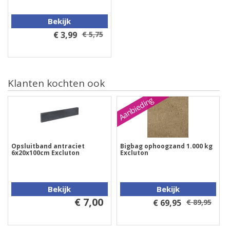
Bekijk
€ 3,99
€ 5,75
Klanten kochten ook
Aanbieding
Opsluitband antraciet
Bigbag ophoogzand 1.000 kg
6x20x100cm Excluton
Excluton
Bekijk
Bekijk
€ 7,00
€ 69,95
€ 89,95