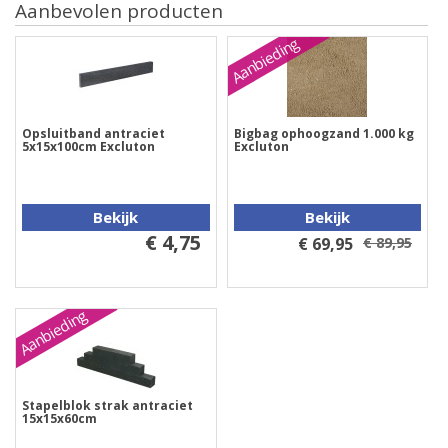
Aanbevolen producten
Aanbieding
Opsluitband antraciet
Bigbag ophoogzand 1.000 kg
5x15x100cm Excluton
Excluton
Bekijk
Bekijk
€ 4,75
€ 69,95
€ 89,95
Aanbieding
Stapelblok strak antraciet
15x15x60cm