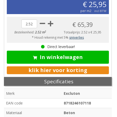
€ 25,95
per m2
incl BTW
€ 65,39
2
Besteleenheid:
2.52 m
Totaalprijs:
2.52
x
€ 25,95
* Houd rekening met 5%
snijverlies
Direct leverbaar!
In winkelwagen
klik hier voor korting
Specificaties
Merk
Excluton
EAN code
8718246107118
Materiaal
Beton