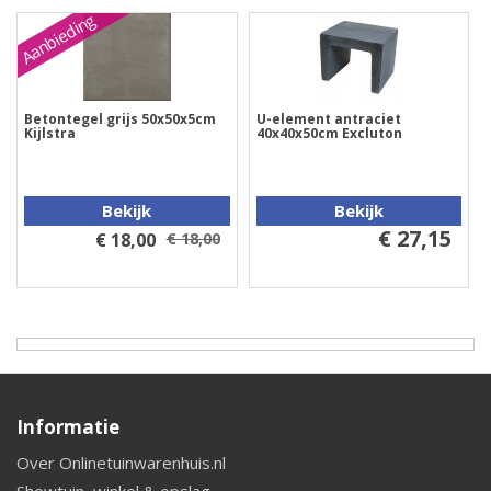
Aanbieding
Betontegel grijs 50x50x5cm
U-element antraciet
Kijlstra
40x40x50cm Excluton
Bekijk
Bekijk
€ 27,15
€ 18,00
€ 18,00
Informatie
Over Onlinetuinwarenhuis.nl