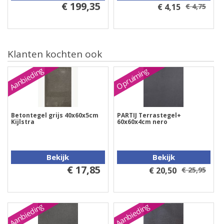
€ 199,35
€ 4,15
€ 4,75
Klanten kochten ook
Aanbieding
Opruiming
Betontegel grijs 40x60x5cm
PARTIJ Terrastegel+
Kijlstra
60x60x4cm nero
Bekijk
Bekijk
€ 17,85
€ 20,50
€ 25,95
Aanbieding
Aanbieding