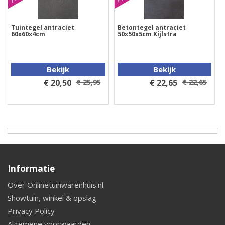
Tuintegel antraciet
Betontegel antraciet
60x60x4cm
50x50x5cm Kijlstra
Bekijk
Bekijk
€ 20,50
€ 25,95
€ 22,65
€ 22,65
Informatie
Over Onlinetuinwarenhuis.nl
Showtuin, winkel & opslag
Privacy Policy
Algemene voorwaarden