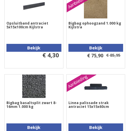
Aanbieding
Opsluitband antraciet
Bigbag ophoogzand 1.000 kg
5x15x100cm Kijlstra
Kijlstra
Bekijk
Bekijk
€ 4,30
€ 75,90
€ 85,95
Aanbieding
Bigbag basaltsplit zwart 8-
Linea palissade strak
16mm 1.000 kg
antraciet 15x15x60cm
Bekijk
Bekijk