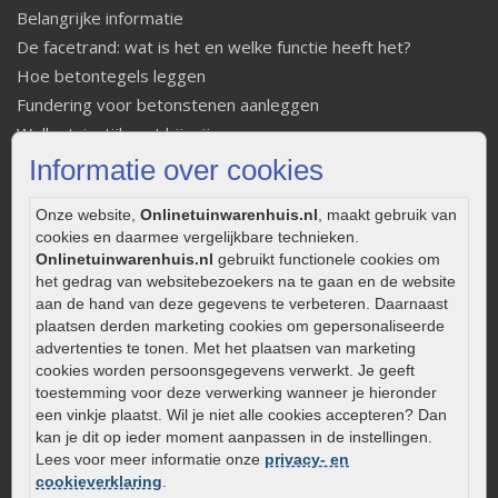
Belangrijke informatie
De facetrand: wat is het en welke functie heeft het?
Hoe betontegels leggen
Fundering voor betonstenen aanleggen
Welke tuinstijl past bij mij
Strakke tuin inrichten
Informatie over cookies
Legverbanden gebakken bestrating
Onze website,
Onlinetuinwarenhuis.nl
, maakt gebruik van
Onderhoud van gebakken bestrating
cookies en daarmee vergelijkbare technieken.
Aanlegtips voor gebakken bestrating
Onlinetuinwarenhuis.nl
gebruikt functionele cookies om
Zelf een terras aanleggen
het gedrag van websitebezoekers na te gaan en de website
aan de hand van deze gegevens te verbeteren. Daarnaast
Kleine stadstuin inrichten
plaatsen derden marketing cookies om gepersonaliseerde
0320 – 219170
advertenties te tonen. Met het plaatsen van marketing
cookies worden persoonsgegevens verwerkt. Je geeft
Kaapstanderweg 41
toestemming voor deze verwerking wanneer je hieronder
8243 RB Lelystad
een vinkje plaatst. Wil je niet alle cookies accepteren? Dan
info@onlinetuinwarenhuis.nl
kan je dit op ieder moment aanpassen in de instellingen.
Lees voor meer informatie onze
privacy- en
Routebeschrijving
cookieverklaring
.