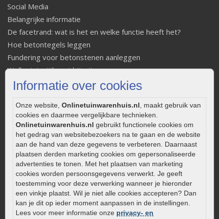
Social Media
Belangrijke informatie
De facetrand: wat is het en welke functie heeft het?
Hoe betontegels leggen
Fundering voor betonstenen aanleggen
Welke tuinstijl past bij mij
Strakke tuin inrichten
Informatie over cookies
Legverbanden gebakken bestrating
Onze website,
Onlinetuinwarenhuis.nl
, maakt gebruik van
Onderhoud van gebakken bestrating
cookies en daarmee vergelijkbare technieken.
Aanlegtips voor gebakken bestrating
Onlinetuinwarenhuis.nl
gebruikt functionele cookies om
Zelf een terras aanleggen
het gedrag van websitebezoekers na te gaan en de website
aan de hand van deze gegevens te verbeteren. Daarnaast
Kleine stadstuin inrichten
plaatsen derden marketing cookies om gepersonaliseerde
0320 – 219170
advertenties te tonen. Met het plaatsen van marketing
cookies worden persoonsgegevens verwerkt. Je geeft
Kaapstanderweg 41
toestemming voor deze verwerking wanneer je hieronder
8243 RB Lelystad
een vinkje plaatst. Wil je niet alle cookies accepteren? Dan
info@onlinetuinwarenhuis.nl
kan je dit op ieder moment aanpassen in de instellingen.
Lees voor meer informatie onze
privacy- en
Routebeschrijving