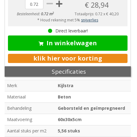
€ 28,94
2
Besteleenheid:
0.72 m
Totaalprijs:
0.72
x
€ 40,20
* Houd rekening met 5%
snijverlies
Direct leverbaar!
In winkelwagen
klik hier voor korting
Specificaties
Merk
Kijlstra
Materiaal
Beton
Behandeling
Geborsteld en geïmpregneerd
Maatvoering
60x30x5cm
Aantal stuks per m2
5,56 stuks