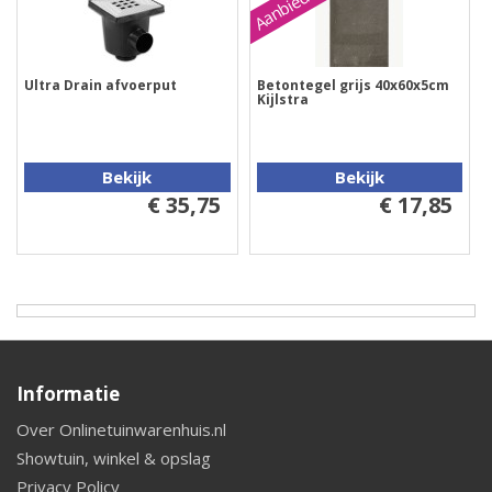
Aanbieding
Ultra Drain afvoerput
Betontegel grijs 40x60x5cm
Kijlstra
Bekijk
Bekijk
€ 35,75
€ 17,85
Informatie
Over Onlinetuinwarenhuis.nl
Showtuin, winkel & opslag
Privacy Policy