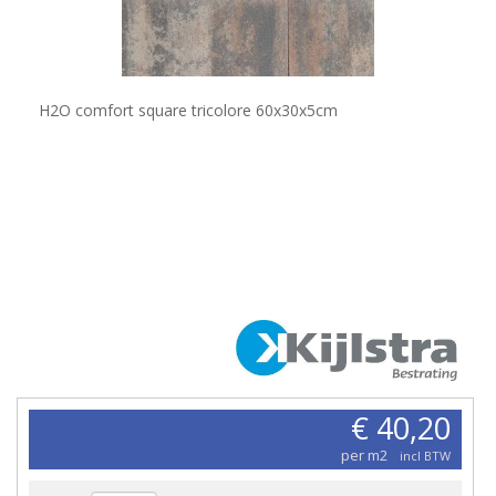
H2O comfort square tricolore 60x30x5cm
€ 40,20
per m2
incl BTW