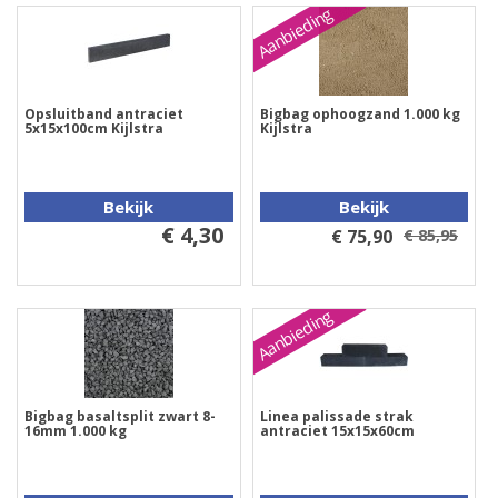
Aanbieding
Opsluitband antraciet
Bigbag ophoogzand 1.000 kg
5x15x100cm Kijlstra
Kijlstra
Bekijk
Bekijk
€ 4,30
€ 75,90
€ 85,95
Aanbieding
Bigbag basaltsplit zwart 8-
Linea palissade strak
16mm 1.000 kg
antraciet 15x15x60cm