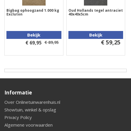
Bigbag ophoogzand 1.000 kg
Oud Hollands tegel antraciet
Excluton
40x40x5cm
Bekijk
Bekijk
€ 59,25
€ 69,95
€ 89,95
Informatie
Over Onlinetuinwarenhuis.nl
Showtuin, winkel & opslag
Privacy Policy
Algemene voorwaarden