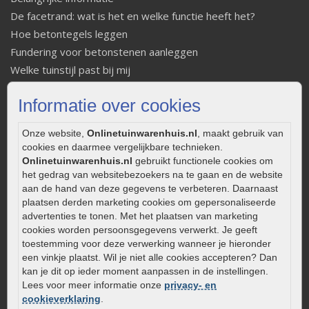
De facetrand: wat is het en welke functie heeft het?
Hoe betontegels leggen
Fundering voor betonstenen aanleggen
Welke tuinstijl past bij mij
Strakke tuin inrichten
Informatie over cookies
Legverbanden gebakken bestrating
Onderhoud van gebakken bestrating
Onze website,
Onlinetuinwarenhuis.nl
, maakt gebruik van
Aanlegtips voor gebakken bestrating
cookies en daarmee vergelijkbare technieken.
Zelf een terras aanleggen
Onlinetuinwarenhuis.nl
gebruikt functionele cookies om
het gedrag van websitebezoekers na te gaan en de website
Kleine stadstuin inrichten
aan de hand van deze gegevens te verbeteren. Daarnaast
0320 – 219170
plaatsen derden marketing cookies om gepersonaliseerde
advertenties te tonen. Met het plaatsen van marketing
Kaapstanderweg 41
cookies worden persoonsgegevens verwerkt. Je geeft
8243 RB Lelystad
toestemming voor deze verwerking wanneer je hieronder
een vinkje plaatst. Wil je niet alle cookies accepteren? Dan
info@onlinetuinwarenhuis.nl
kan je dit op ieder moment aanpassen in de instellingen.
Routebeschrijving
Lees voor meer informatie onze
privacy- en
Openingstijden
cookieverklaring
.