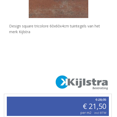
Design square tricolore 60x60x4cm tuintegels van het
merk ​Kijlstra
€ 28,95
€ 21,50
per m2
incl BTW