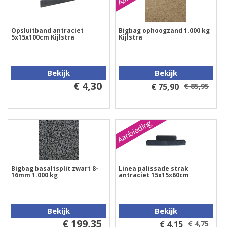
Opsluitband antraciet
Bigbag ophoogzand 1.000 kg
5x15x100cm Kijlstra
Kijlstra
Bekijk
Bekijk
€ 4,30
€ 75,90
€ 85,95
Aanbieding
Bigbag basaltsplit zwart 8-
Linea palissade strak
16mm 1.000 kg
antraciet 15x15x60cm
Bekijk
Bekijk
€ 199,35
€ 4,15
€ 4,75