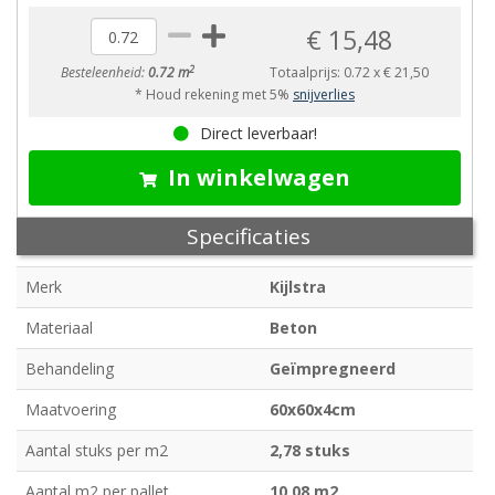
€ 15,48
2
Besteleenheid:
0.72 m
Totaalprijs:
0.72
x
€ 21,50
* Houd rekening met 5%
snijverlies
Direct leverbaar!
In winkelwagen
Specificaties
Merk
Kijlstra
Materiaal
Beton
Behandeling
Geïmpregneerd
Maatvoering
60x60x4cm
Aantal stuks per m2
2,78 stuks
Aantal m2 per pallet
10,08 m2