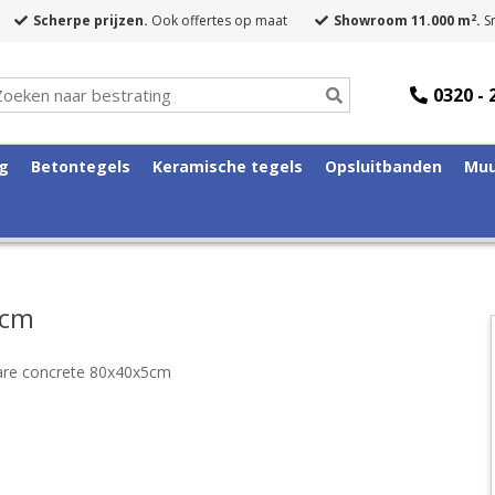
2
Scherpe prijzen.
Ook offertes op maat
Showroom 11.000 m
.
Sn
0320 - 
ng
Betontegels
Keramische tegels
Opsluitbanden
Muu
5cm
are concrete 80x40x5cm