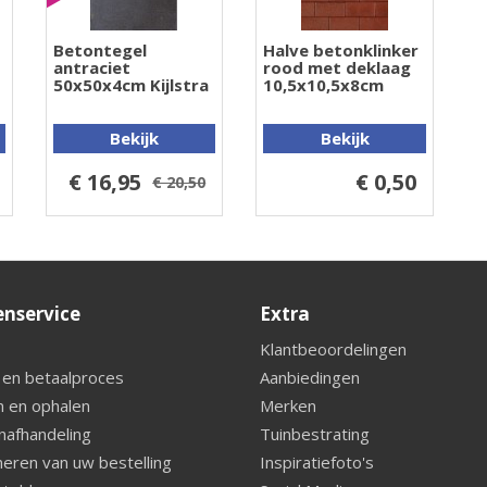
Betontegel
Halve betonklinker
antraciet
rood met deklaag
50x50x4cm Kijlstra
10,5x10,5x8cm
Bekijk
Bekijk
€ 16,95
€ 0,50
€ 20,50
enservice
Extra
Klantbeoordelingen
 en betaalproces
Aanbiedingen
 en ophalen
Merken
nafhandeling
Tuinbestrating
eren van uw bestelling
Inspiratiefoto's