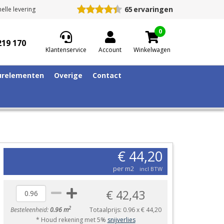
65
ervaringen
elle levering
0
219 170
Klantenservice
Account
Winkelwagen
relementen
Overige
Contact
€ 44,20
per m2
incl BTW
€ 42,43
2
Besteleenheid:
0.96 m
Totaalprijs:
0.96
x
€ 44,20
* Houd rekening met 5%
snijverlies