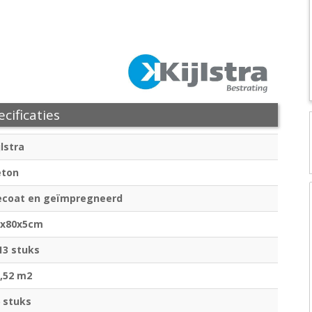
cificaties
jlstra
eton
ecoat en geïmpregneerd
0x80x5cm
13 stuks
,52 m2
 stuks