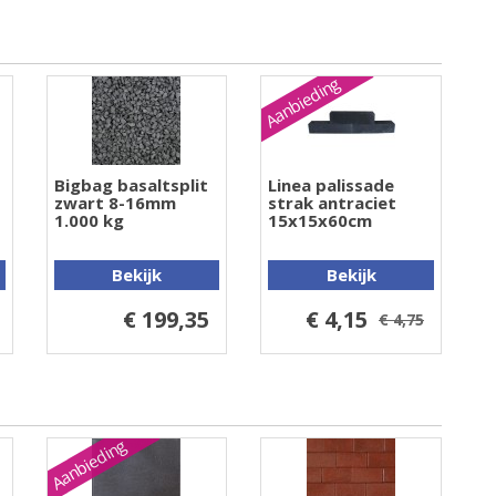
Aanbieding
Bigbag basaltsplit
Linea palissade
zwart 8-16mm
strak antraciet
1.000 kg
15x15x60cm
Bekijk
Bekijk
€ 199,35
€ 4,15
€ 4,75
Aanbieding