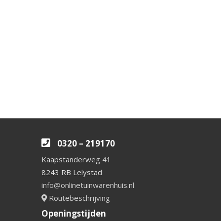
0320 – 219170
Kaapstanderweg 41
8243 RB Lelystad
info@onlinetuinwarenhuis.nl
Routebeschrijving
Openingstijden