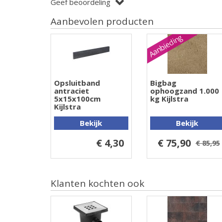
Geef beoordeling
Aanbevolen producten
Aanbieding
Opsluitband
Bigbag
antraciet
ophoogzand 1.000
5x15x100cm
kg Kijlstra
Kijlstra
Bekijk
Bekijk
€ 4,30
€ 75,90
€ 85,95
Klanten kochten ook