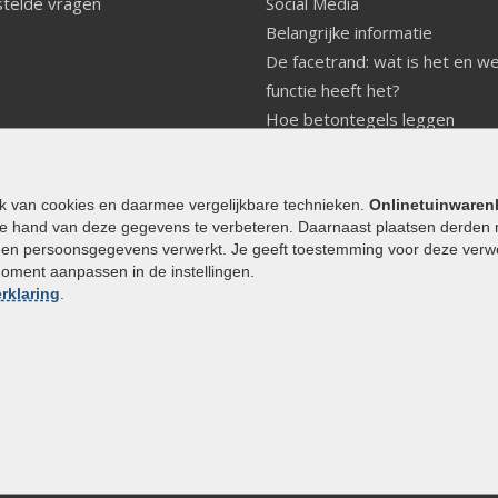
telde vragen
Social Media
Belangrijke informatie
De facetrand: wat is het en w
functie heeft het?
Hoe betontegels leggen
Fundering voor betonstenen
aanleggen
Welke tuinstijl past bij mij
ik van cookies en daarmee vergelijkbare technieken.
Onlinetuinwaren
e hand van deze gegevens te verbeteren. Daarnaast plaatsen derden 
Strakke tuin inrichten
den persoonsgegevens verwerkt. Je geeft toestemming voor deze verwerk
Legverbanden gebakken bestr
moment aanpassen in de instellingen.
Onderhoud van gebakken best
rklaring
.
Aanlegtips voor gebakken bes
Zelf een terras aanleggen
Kleine stadstuin inrichten