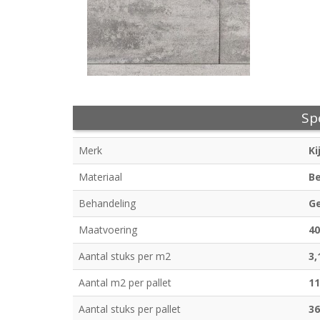
Spe
Merk
Ki
Materiaal
B
Behandeling
G
Maatvoering
4
Aantal stuks per m2
3,
Aantal m2 per pallet
11
Aantal stuks per pallet
36