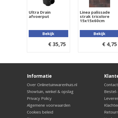
Ultra Drain
Linea palissade
afvoerput
strak tricolore
15x15x60cm
Bekijk
Bekijk
€ 35,75
€ 4,75
Informatie
Klant
Over Onlinetuinwarenhuis.nl
Contact
Showtuin, winkel & opslag
Bestel-
Privacy Policy
Leveren
Algemene voorwaarden
Klachte
Cookies beleid
Retourn