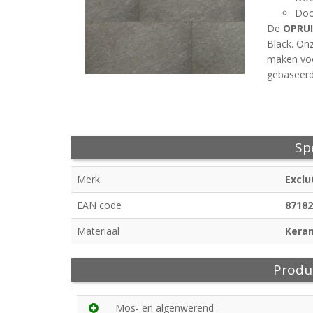
Door
De
OPRU
Black. On
maken voo
gebaseerd
Spe
Merk
Exclu
EAN code
87182
Materiaal
Kera
Produ
Mos- en algenwerend