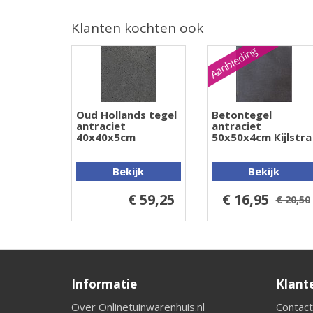
Klanten kochten ook
Aanbieding
Oud Hollands tegel
Betontegel
antraciet
antraciet
40x40x5cm
50x50x4cm Kijlstra
Bekijk
Bekijk
€ 59,25
€ 16,95
€ 20,50
Informatie
Klant
Over Onlinetuinwarenhuis.nl
Contact