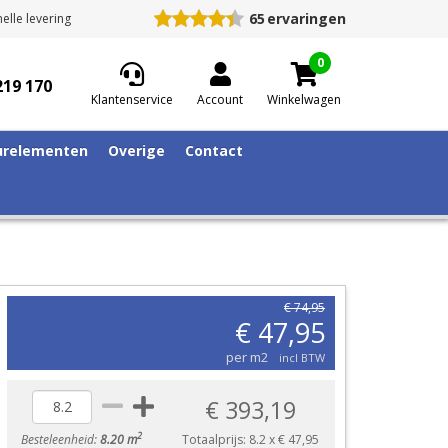
65
ervaringen
elle levering
0
219 170
Klantenservice
Account
Winkelwagen
relementen
Overige
Contact
€ 74,95
€ 47,95
per m2
incl BTW
€ 393,19
2
Besteleenheid:
8.20 m
Totaalprijs:
8.2
x
€ 47,95