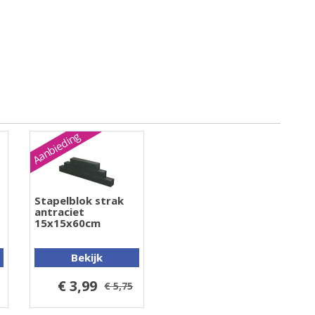
Aanbieding
Stapelblok strak
antraciet
15x15x60cm
Bekijk
€ 3,99
€ 5,75