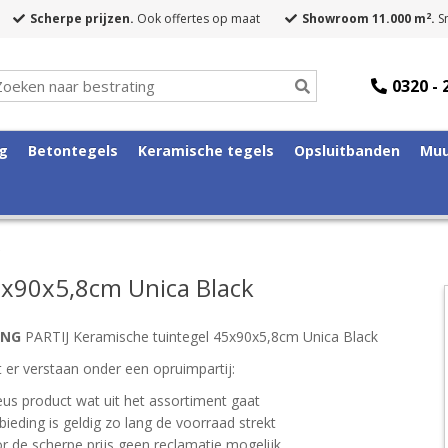
2
Scherpe prijzen.
Ook offertes op maat
Showroom 11.000 m
.
Sn
0320 - 
ng
Betontegels
Keramische tegels
Opsluitbanden
Muu
5x90x5,8cm Unica Black
ING
PARTIJ Keramische tuintegel 45x90x5,8cm Unica Black
 er verstaan onder een opruimpartij:
eus product wat uit het assortiment gaat
ieding is geldig zo lang de voorraad strekt
r de scherpe prijs geen reclamatie mogelijk