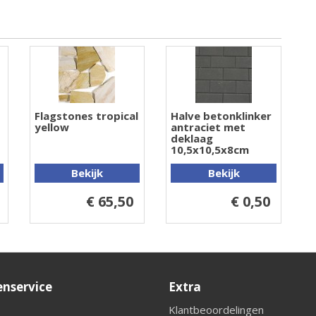
Flagstones tropical
Halve betonklinker
yellow
antraciet met
deklaag
10,5x10,5x8cm
Bekijk
Bekijk
€ 65,50
€ 0,50
enservice
Extra
Klantbeoordelingen