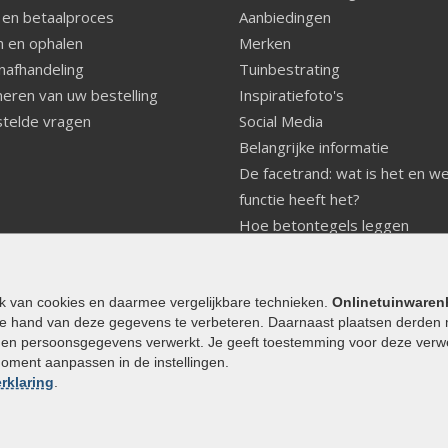
 en betaalproces
Aanbiedingen
 en ophalen
Merken
nafhandeling
Tuinbestrating
eren van uw bestelling
Inspiratiefoto's
telde vragen
Social Media
Belangrijke informatie
De facetrand: wat is het en w
functie heeft het?
Hoe betontegels leggen
Fundering voor betonstenen
aanleggen
Welke tuinstijl past bij mij
ik van cookies en daarmee vergelijkbare technieken.
Onlinetuinwaren
e hand van deze gegevens te verbeteren. Daarnaast plaatsen derden 
Strakke tuin inrichten
den persoonsgegevens verwerkt. Je geeft toestemming voor deze verwerk
Legverbanden gebakken bestr
moment aanpassen in de instellingen.
Onderhoud van gebakken best
rklaring
.
Aanlegtips voor gebakken bes
Zelf een terras aanleggen