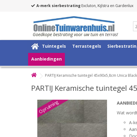
A-merk sierbestrating
Excluton, Kijlstra en Gardenlux
Goedkope bestrating voor uw tuin en terras!
Tuintegels
Terrastegels
Sierbestrati
Aanbiedingen
PARTIJ Keramische tuintegel 45x90x5,8cm Unica Black
PARTIJ Keramische tuintegel 4
Opruiming
AANBIED
Wat wordt
A-k
Aanb
Doo