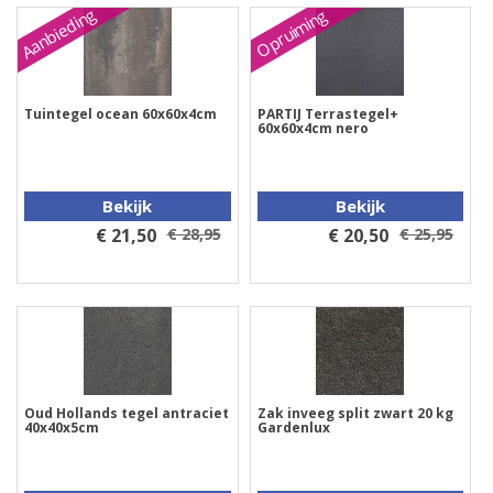
Aanbieding
Opruiming
Tuintegel ocean 60x60x4cm
PARTIJ Terrastegel+
60x60x4cm nero
Bekijk
Bekijk
€ 21,50
€ 28,95
€ 20,50
€ 25,95
Oud Hollands tegel antraciet
Zak inveeg split zwart 20 kg
40x40x5cm
Gardenlux