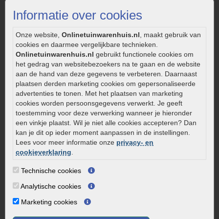
Strakke tuin inrichten
Informatie over cookies
Legverbanden gebakken bestrating
Onderhoud van gebakken bestrating
Onze website,
Onlinetuinwarenhuis.nl
, maakt gebruik van
cookies en daarmee vergelijkbare technieken.
Aanlegtips voor gebakken bestrating
Onlinetuinwarenhuis.nl
gebruikt functionele cookies om
Zelf een terras aanleggen
het gedrag van websitebezoekers na te gaan en de website
Kleine stadstuin inrichten
aan de hand van deze gegevens te verbeteren. Daarnaast
plaatsen derden marketing cookies om gepersonaliseerde
0320 – 219170
advertenties te tonen. Met het plaatsen van marketing
cookies worden persoonsgegevens verwerkt. Je geeft
Kaapstanderweg 41
toestemming voor deze verwerking wanneer je hieronder
8243 RB Lelystad
een vinkje plaatst. Wil je niet alle cookies accepteren? Dan
info@onlinetuinwarenhuis.nl
kan je dit op ieder moment aanpassen in de instellingen.
Routebeschrijving
Lees voor meer informatie onze
privacy- en
cookieverklaring
.
Openingstijden
Technische cookies
Maandag
08:00 - 17:00
Dinsdag
08:00 - 17:00
Analytische cookies
Woensdag
08:00 - 17:00
Marketing cookies
Donderdag
08:00 - 17:00