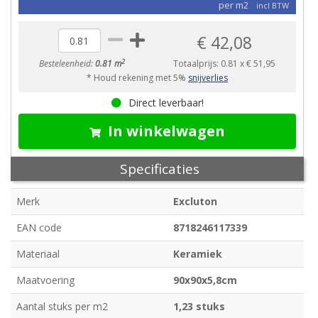
per m2
incl BTW
€ 42,08
2
Besteleenheid:
0.81 m
Totaalprijs:
0.81
x
€ 51,95
* Houd rekening met 5%
snijverlies
Direct leverbaar!
In winkelwagen
Specificaties
Merk
Excluton
EAN code
8718246117339
Materiaal
Keramiek
Maatvoering
90x90x5,8cm
Aantal stuks per m2
1,23 stuks