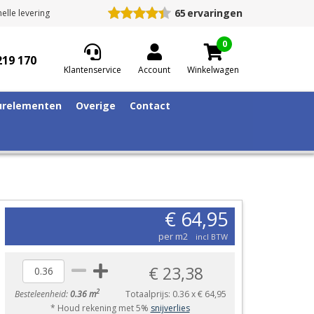
65
ervaringen
elle levering
0
219 170
Klantenservice
Account
Winkelwagen
relementen
Overige
Contact
€ 64,95
per m2
incl BTW
€ 23,38
2
Besteleenheid:
0.36 m
Totaalprijs:
0.36
x
€ 64,95
* Houd rekening met 5%
snijverlies