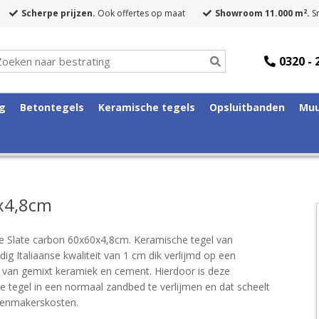
2
Scherpe prijzen.
Ook offertes op maat
Showroom 11.000 m
.
Sn
0320 - 
ng
Betontegels
Keramische tegels
Opsluitbanden
Muu
0x4,8cm
e Slate carbon 60x60x4,8cm. Keramische tegel van
g Italiaanse kwaliteit van 1 cm dik verlijmd op een
 van gemixt keramiek en cement. Hierdoor is deze
e tegel in een normaal zandbed te verlijmen en dat scheelt
atenmakerskosten.