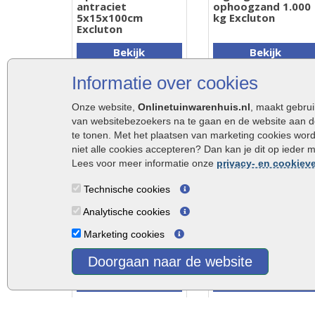
antraciet
ophoogzand 1.000
5x15x100cm
kg Excluton
Excluton
Bekijk
Bekijk
€ 4,75
€ 69,95
Informatie over cookies
€ 89,95
Onze website,
Onlinetuinwarenhuis.nl
, maakt gebru
van websitebezoekers na te gaan en de website aan d
Klanten kochten ook
te tonen. Met het plaatsen van marketing cookies wor
niet alle cookies accepteren? Dan kan je dit op ieder 
Lees voor meer informatie onze
privacy- en cookieve
Technische cookies
Analytische cookies
Halve betonklinker
Betonklinker grijs
Marketing cookies
grijs 10,5x10,5x8cm
21x10,5x10cm
Doorgaan naar de website
Bekijk
Bekijk
€ 0,55
€ 25,29