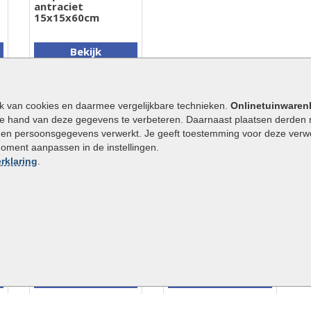
antraciet
15x15x60cm
Bekijk
€ 3,99
€ 5,75
ik van cookies en daarmee vergelijkbare technieken.
Onlinetuinwaren
e hand van deze gegevens te verbeteren. Daarnaast plaatsen derden 
den persoonsgegevens verwerkt. Je geeft toestemming voor deze verwerk
moment aanpassen in de instellingen.
Aanbieding
rklaring
.
Tube steenlijm 290
Tuintegel dark
ml
sepia 60x60x4cm
Bekijk
Bekijk
€ 10,00
€ 21,50
€ 28,95