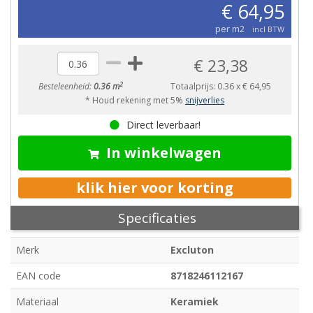
€ 64,95
per m2
incl BTW
€ 23,38
2
Besteleenheid:
0.36 m
Totaalprijs:
0.36
x
€ 64,95
* Houd rekening met 5%
snijverlies
Direct leverbaar!
In winkelwagen
klik hier voor korting
Specificaties
Merk
Excluton
EAN code
8718246112167
Materiaal
Keramiek