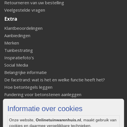
Retourneren van uw bestelling
Veelgestelde vragen
Extra
Klantbeoordelingen
Aanbiedingen
Merken
Tuinbestrating
Inspiratiefoto's
Social Media
Belangrijke informatie
De facetrand: wat is het en welke functie heeft het?
Hoe betontegels leggen
Fundering voor betonstenen aanleggen
Welke tuinstijl past bij mij
Informatie over cookies
Strakke tuin inrichten
Legverbanden gebakken bestrating
Onze website,
Onlinetuinwarenhuis.nl
, maakt gebruik van
Onderhoud van gebakken bestrating
cookies en daarmee vergelijkbare technieken.