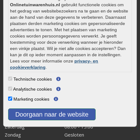
Aanlegtips voor gebakken bestrating
Onlinetuinwarenhuis.nl
gebruikt functionele cookies om
het gedrag van websitebezoekers na te gaan en de website
Zelf een terras aanleggen
aan de hand van deze gegevens te verbeteren. Daarnaast
Kleine stadstuin inrichten
plaatsen derden marketing cookies om gepersonaliseerde
advertenties te tonen. Met het plaatsen van marketing
0320 – 219170
cookies worden persoonsgegevens verwerkt. Je geeft
Kaapstanderweg 41
toestemming voor deze verwerking wanneer je hieronder
een vinkje plaatst. Wil je niet alle cookies accepteren? Dan
8243 RB Lelystad
kan je dit op ieder moment aanpassen in de instellingen.
info@onlinetuinwarenhuis.nl
Lees voor meer informatie onze
privacy- en
Routebeschrijving
cookieverklaring
.
Openingstijden
Technische cookies
Maandag
08:00 - 17:00
Analytische cookies
Dinsdag
08:00 - 17:00
Marketing cookies
Woensdag
08:00 - 17:00
Donderdag
08:00 - 17:00
Doorgaan naar de website
Vrijdag
08:00 - 17:00
Zaterdag
08:00 - 15.00
Zondag
Gesloten