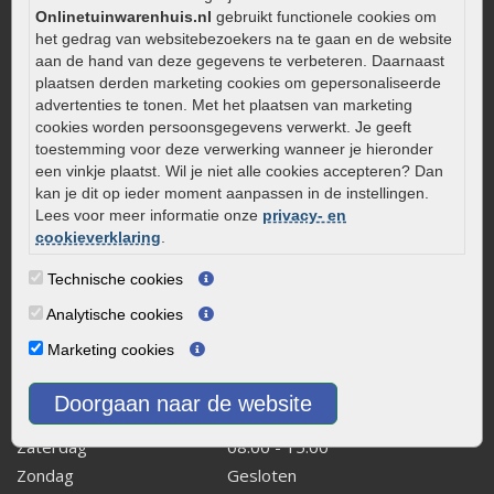
Aanlegtips voor gebakken bestrating
Onlinetuinwarenhuis.nl
gebruikt functionele cookies om
het gedrag van websitebezoekers na te gaan en de website
Zelf een terras aanleggen
aan de hand van deze gegevens te verbeteren. Daarnaast
Kleine stadstuin inrichten
plaatsen derden marketing cookies om gepersonaliseerde
advertenties te tonen. Met het plaatsen van marketing
0320 – 219170
cookies worden persoonsgegevens verwerkt. Je geeft
Kaapstanderweg 41
toestemming voor deze verwerking wanneer je hieronder
een vinkje plaatst. Wil je niet alle cookies accepteren? Dan
8243 RB Lelystad
kan je dit op ieder moment aanpassen in de instellingen.
info@onlinetuinwarenhuis.nl
Lees voor meer informatie onze
privacy- en
Routebeschrijving
cookieverklaring
.
Openingstijden
Technische cookies
Maandag
08:00 - 17:00
Analytische cookies
Dinsdag
08:00 - 17:00
Marketing cookies
Woensdag
08:00 - 17:00
Donderdag
08:00 - 17:00
Doorgaan naar de website
Vrijdag
08:00 - 17:00
Zaterdag
08:00 - 15.00
Zondag
Gesloten