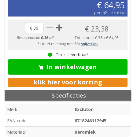
€ 64,95
per m2
incl BTW
€ 23,38
2
Besteleenheid:
0.36 m
Totaalprijs:
0.36
x
€ 64,95
* Houd rekening met 5%
snijverlies
Direct leverbaar!
In winkelwagen
klik hier voor korting
Specificaties
Merk
Excluton
EAN code
8718246112945
Materiaal
Keramiek