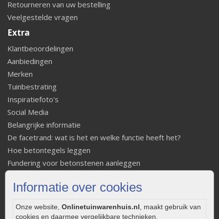
Retourneren van uw bestelling
Veelgestelde vragen
Extra
Klantbeoordelingen
Aanbiedingen
Merken
Tuinbestrating
Inspiratiefoto's
Social Media
Belangrijke informatie
De facetrand: wat is het en welke functie heeft het?
Hoe betontegels leggen
Fundering voor betonstenen aanleggen
Welke tuinstijl past bij mij
Informatie over cookies
Strakke tuin inrichten
Legverbanden gebakken bestrating
Onze website,
Onlinetuinwarenhuis.nl
, maakt gebruik van
Onderhoud van gebakken bestrating
cookies en daarmee vergelijkbare technieken.