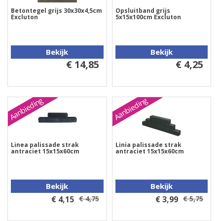
Betontegel grijs 30x30x4,5cm
Opsluitband grijs
Excluton
5x15x100cm Excluton
Bekijk
Bekijk
€ 14,85
€ 4,25
Aanbieding
Aanbieding
Linea palissade strak
Linia palissade strak
antraciet 15x15x60cm
antraciet 15x15x60cm
Bekijk
Bekijk
€ 4,15
€ 4,75
€ 3,99
€ 5,75