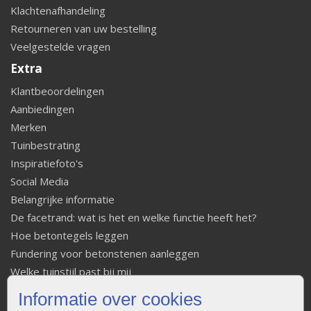
Klachtenafhandeling
Retourneren van uw bestelling
Veelgestelde vragen
Extra
Klantbeoordelingen
Aanbiedingen
Merken
Tuinbestrating
Inspiratiefoto's
Social Media
Belangrijke informatie
De facetrand: wat is het en welke functie heeft het?
Hoe betontegels leggen
Fundering voor betonstenen aanleggen
Welke tuinstijl past bij mij
Strakke tuin inrichten
Informatie over cookies
Legverbanden gebakken bestrating