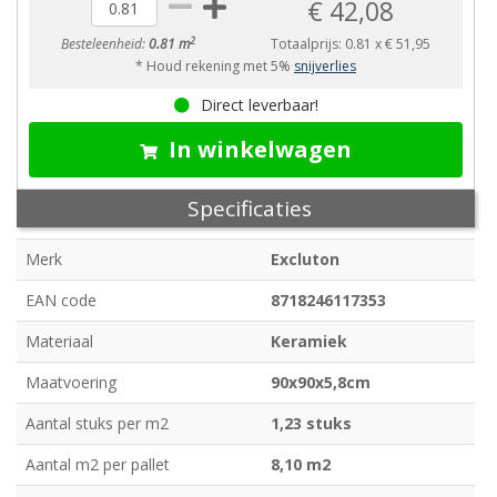
€ 42,08
2
Besteleenheid:
0.81 m
Totaalprijs:
0.81
x
€ 51,95
* Houd rekening met 5%
snijverlies
Direct leverbaar!
In winkelwagen
Specificaties
Merk
Excluton
EAN code
8718246117353
Materiaal
Keramiek
Maatvoering
90x90x5,8cm
Aantal stuks per m2
1,23 stuks
Aantal m2 per pallet
8,10 m2