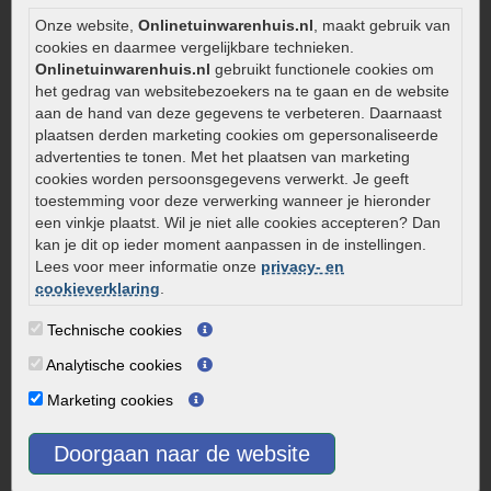
Onderhoud van gebakken bestrating
Onze website,
Onlinetuinwarenhuis.nl
, maakt gebruik van
cookies en daarmee vergelijkbare technieken.
Aanlegtips voor gebakken bestrating
Onlinetuinwarenhuis.nl
gebruikt functionele cookies om
Zelf een terras aanleggen
het gedrag van websitebezoekers na te gaan en de website
Kleine stadstuin inrichten
aan de hand van deze gegevens te verbeteren. Daarnaast
plaatsen derden marketing cookies om gepersonaliseerde
0320 – 219170
advertenties te tonen. Met het plaatsen van marketing
Kaapstanderweg 41
cookies worden persoonsgegevens verwerkt. Je geeft
toestemming voor deze verwerking wanneer je hieronder
8243 RB Lelystad
een vinkje plaatst. Wil je niet alle cookies accepteren? Dan
info@onlinetuinwarenhuis.nl
kan je dit op ieder moment aanpassen in de instellingen.
Routebeschrijving
Lees voor meer informatie onze
privacy- en
cookieverklaring
.
Openingstijden
Technische cookies
Maandag
08:00 - 17:00
Dinsdag
08:00 - 17:00
Analytische cookies
Woensdag
08:00 - 17:00
Marketing cookies
Donderdag
08:00 - 17:00
Vrijdag
08:00 - 17:00
Doorgaan naar de website
Zaterdag
08:00 - 15.00