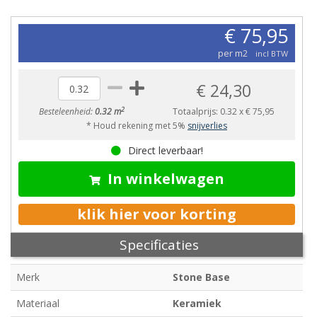
€ 75,95
per m2
incl BTW
€ 24,30
2
Besteleenheid:
0.32 m
Totaalprijs:
0.32
x
€ 75,95
* Houd rekening met 5%
snijverlies
Direct leverbaar!
In winkelwagen
klik hier voor korting
Specificaties
Merk
Stone Base
Materiaal
Keramiek