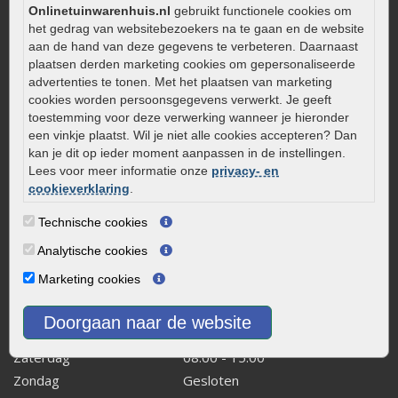
Aanlegtips voor gebakken bestrating
Onlinetuinwarenhuis.nl
gebruikt functionele cookies om
het gedrag van websitebezoekers na te gaan en de website
Zelf een terras aanleggen
aan de hand van deze gegevens te verbeteren. Daarnaast
Kleine stadstuin inrichten
plaatsen derden marketing cookies om gepersonaliseerde
advertenties te tonen. Met het plaatsen van marketing
0320 – 219170
cookies worden persoonsgegevens verwerkt. Je geeft
Kaapstanderweg 41
toestemming voor deze verwerking wanneer je hieronder
een vinkje plaatst. Wil je niet alle cookies accepteren? Dan
8243 RB Lelystad
kan je dit op ieder moment aanpassen in de instellingen.
info@onlinetuinwarenhuis.nl
Lees voor meer informatie onze
privacy- en
Routebeschrijving
cookieverklaring
.
Openingstijden
Technische cookies
Maandag
08:00 - 17:00
Analytische cookies
Dinsdag
08:00 - 17:00
Marketing cookies
Woensdag
08:00 - 17:00
Donderdag
08:00 - 17:00
Doorgaan naar de website
Vrijdag
08:00 - 17:00
Zaterdag
08:00 - 15.00
Zondag
Gesloten