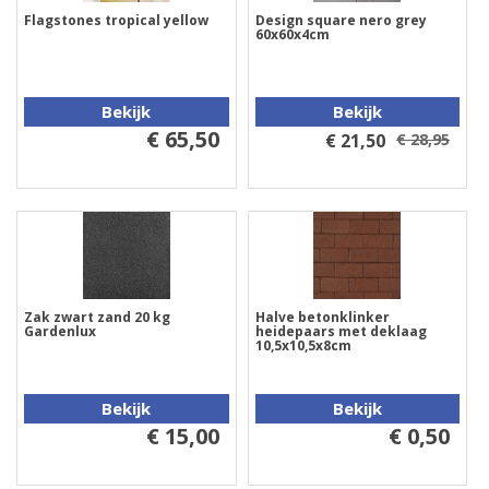
Flagstones tropical yellow
Design square nero grey
60x60x4cm
Bekijk
Bekijk
€ 65,50
€ 21,50
€ 28,95
Zak zwart zand 20 kg
Halve betonklinker
Gardenlux
heidepaars met deklaag
10,5x10,5x8cm
Bekijk
Bekijk
€ 15,00
€ 0,50