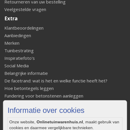
Retourneren van uw bestelling
Veelgestelde vragen
Extra
Klantbeoordelingen
Aanbiedingen
Merken
Tuinbestrating
Inspiratiefoto's
Social Media
Belangrijke informatie
De facetrand: wat is het en welke functie heeft het?
Hoe betontegels leggen
Fundering voor betonstenen aanleggen
Welke tuinstijl past bij mij
Informatie over cookies
Strakke tuin inrichten
Legverbanden gebakken bestrating
Onze website,
Onlinetuinwarenhuis.nl
, maakt gebruik van
Onderhoud van gebakken bestrating
cookies en daarmee vergelijkbare technieken.