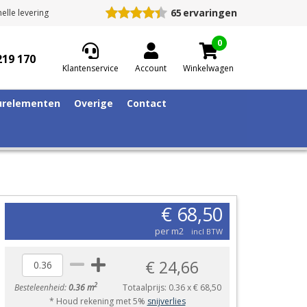
65
ervaringen
elle levering
0
219 170
Klantenservice
Account
Winkelwagen
relementen
Overige
Contact
€ 68,50
per m2
incl BTW
€ 24,66
2
Besteleenheid:
0.36 m
Totaalprijs:
0.36
x
€ 68,50
* Houd rekening met 5%
snijverlies