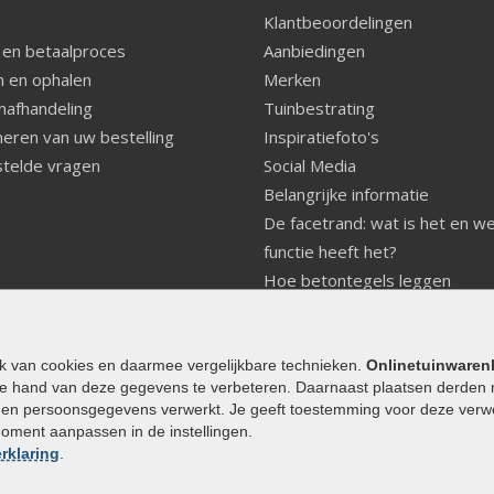
Klantbeoordelingen
 en betaalproces
Aanbiedingen
 en ophalen
Merken
nafhandeling
Tuinbestrating
eren van uw bestelling
Inspiratiefoto's
telde vragen
Social Media
Belangrijke informatie
De facetrand: wat is het en w
functie heeft het?
Hoe betontegels leggen
Fundering voor betonstenen
aanleggen
Welke tuinstijl past bij mij
ik van cookies en daarmee vergelijkbare technieken.
Onlinetuinwaren
e hand van deze gegevens te verbeteren. Daarnaast plaatsen derden 
Strakke tuin inrichten
den persoonsgegevens verwerkt. Je geeft toestemming voor deze verwerk
Legverbanden gebakken bestr
moment aanpassen in de instellingen.
Onderhoud van gebakken best
rklaring
.
Aanlegtips voor gebakken bes