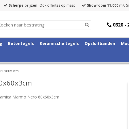
2
Scherpe prijzen.
Ook offertes op maat
Showroom 11.000 m
.
Sn
0320 - 
ng
Betontegels
Keramische tegels
Opsluitbanden
Muu
 60x60x3cm
60x60x3cm
eramica Marmo Nero 60x60x3cm