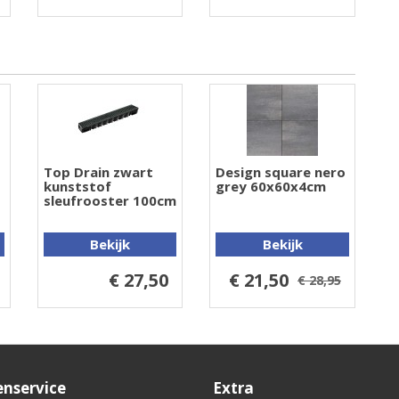
Top Drain zwart
Design square nero
kunststof
grey 60x60x4cm
sleufrooster 100cm
Bekijk
Bekijk
€ 27,50
€ 21,50
€ 28,95
enservice
Extra