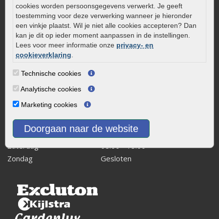
cookies worden persoonsgegevens verwerkt. Je geeft
Kaapstanderweg 41
toestemming voor deze verwerking wanneer je hieronder
8243 RB Lelystad
een vinkje plaatst. Wil je niet alle cookies accepteren? Dan
kan je dit op ieder moment aanpassen in de instellingen.
info@onlinetuinwarenhuis.nl
Lees voor meer informatie onze
privacy- en
Routebeschrijving
cookieverklaring
.
Openingstijden
Technische cookies
Maandag
08:00 - 17:00
Analytische cookies
Dinsdag
08:00 - 17:00
Marketing cookies
Woensdag
08:00 - 17:00
Donderdag
08:00 - 17:00
Doorgaan naar de website
Vrijdag
08:00 - 17:00
Zaterdag
08:00 - 15.00
Zondag
Gesloten