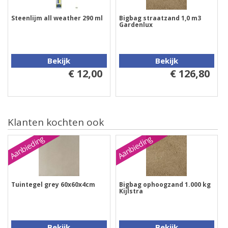
Steenlijm all weather 290 ml
Bigbag straatzand 1,0 m3
Gardenlux
Bekijk
Bekijk
€ 12,00
€ 126,80
Klanten kochten ook
Aanbieding
Aanbieding
Tuintegel grey 60x60x4cm
Bigbag ophoogzand 1.000 kg
Kijlstra
Bekijk
Bekijk