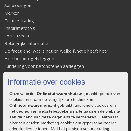
Aanbiedingen
Merken
Tuinbestrating
Inspiratiefoto's
Social Media
Belangrijke informatie
De facetrand: wat is het en welke functie heeft het?
Hoe betontegels leggen
Fundering voor betonstenen aanleggen
Welke tuinstijl past bij mij
Informatie over cookies
Strakke tuin inrichten
Legverbanden gebakken bestrating
Onze website,
Onlinetuinwarenhuis.nl
, maakt gebruik van
Onderhoud van gebakken bestrating
cookies en daarmee vergelijkbare technieken.
Aanlegtips voor gebakken bestrating
Onlinetuinwarenhuis.nl
gebruikt functionele cookies om
het gedrag van websitebezoekers na te gaan en de website
Zelf een terras aanleggen
aan de hand van deze gegevens te verbeteren. Daarnaast
Kleine stadstuin inrichten
plaatsen derden marketing cookies om gepersonaliseerde
0320 – 219170
advertenties te tonen. Met het plaatsen van marketing