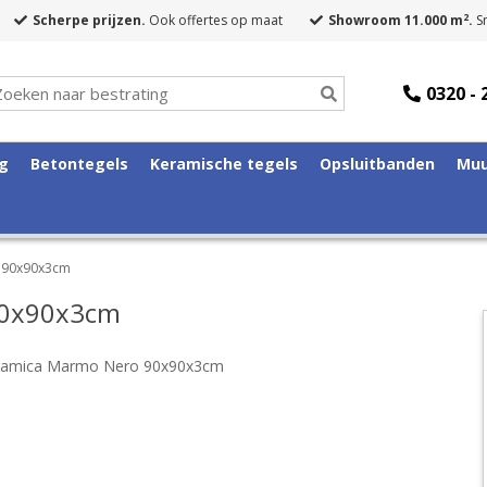
2
Scherpe prijzen.
Ook offertes op maat
Showroom 11.000 m
.
Sn
0320 - 
ng
Betontegels
Keramische tegels
Opsluitbanden
Muu
 90x90x3cm
90x90x3cm
eramica Marmo Nero 90x90x3cm