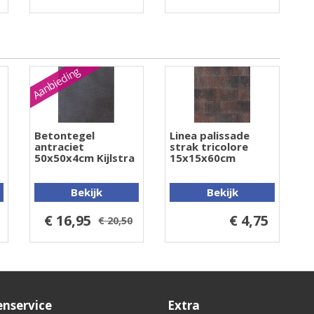
Aanbieding
Betontegel
Linea palissade
antraciet
strak tricolore
50x50x4cm Kijlstra
15x15x60cm
Bekijk
Bekijk
€ 16,95
€ 4,75
€ 20,50
enservice
Extra