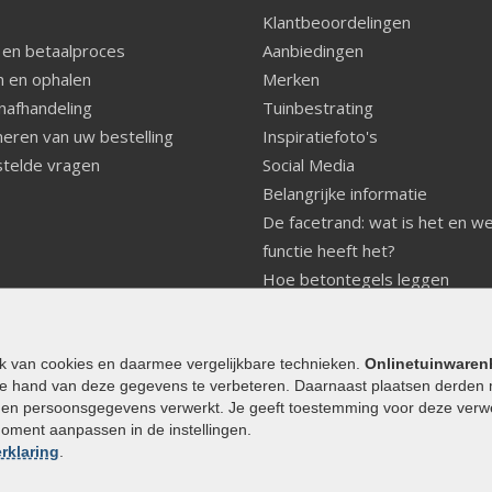
Klantbeoordelingen
 en betaalproces
Aanbiedingen
 en ophalen
Merken
nafhandeling
Tuinbestrating
eren van uw bestelling
Inspiratiefoto's
telde vragen
Social Media
Belangrijke informatie
De facetrand: wat is het en w
functie heeft het?
Hoe betontegels leggen
Fundering voor betonstenen
aanleggen
Welke tuinstijl past bij mij
ik van cookies en daarmee vergelijkbare technieken.
Onlinetuinwaren
e hand van deze gegevens te verbeteren. Daarnaast plaatsen derden 
Strakke tuin inrichten
den persoonsgegevens verwerkt. Je geeft toestemming voor deze verwerk
Legverbanden gebakken bestr
moment aanpassen in de instellingen.
Onderhoud van gebakken best
rklaring
.
Aanlegtips voor gebakken bes