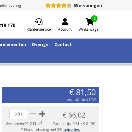
65
ervaringen
elle levering
0
219 170
Klantenservice
Account
Winkelwagen
relementen
Overige
Contact
€ 81,50
per m2
incl BTW
€ 66,02
2
Besteleenheid:
0.81 m
Totaalprijs:
0.81
x
€ 81,50
* Houd rekening met 5%
snijverlies