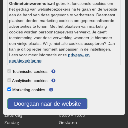
Aanlegtips voor gebakken bestrating
Onlinetuinwarenhuis.nl
gebruikt functionele cookies om
het gedrag van websitebezoekers na te gaan en de website
Zelf een terras aanleggen
aan de hand van deze gegevens te verbeteren. Daarnaast
Kleine stadstuin inrichten
plaatsen derden marketing cookies om gepersonaliseerde
advertenties te tonen. Met het plaatsen van marketing
0320 – 219170
cookies worden persoonsgegevens verwerkt. Je geeft
Kaapstanderweg 41
toestemming voor deze verwerking wanneer je hieronder
een vinkje plaatst. Wil je niet alle cookies accepteren? Dan
8243 RB Lelystad
kan je dit op ieder moment aanpassen in de instellingen.
info@onlinetuinwarenhuis.nl
Lees voor meer informatie onze
privacy- en
Routebeschrijving
cookieverklaring
.
Openingstijden
Technische cookies
Maandag
08:00 - 17:00
Analytische cookies
Dinsdag
08:00 - 17:00
Marketing cookies
Woensdag
08:00 - 17:00
Donderdag
08:00 - 17:00
Doorgaan naar de website
Vrijdag
08:00 - 17:00
Zaterdag
08:00 - 15.00
Zondag
Gesloten