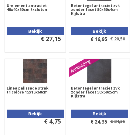
U-element antraciet
Betontegel antraciet zvk
40x40x50cm Excluton
zonder facet 50x50x4cm
Kijlstra
Bekijk
Bekijk
€ 27,15
€ 16,95
€ 20,50
Aanbieding
Linea palissade strak
Betontegel antraciet zvk
tricolore 15x15x60cm
zonder facet 50x50x5cm
Kijlstra
Bekijk
Bekijk
€ 4,75
€ 24,35
€ 24,35