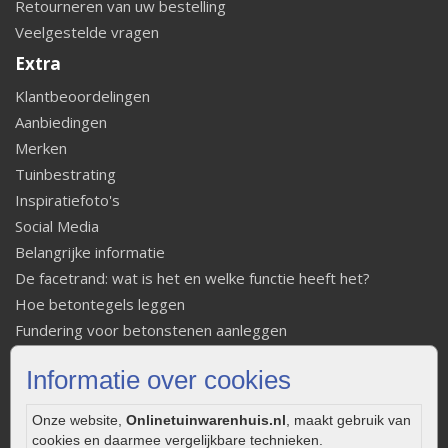
Retourneren van uw bestelling
Veelgestelde vragen
Extra
Klantbeoordelingen
Aanbiedingen
Merken
Tuinbestrating
Inspiratiefoto's
Social Media
Belangrijke informatie
De facetrand: wat is het en welke functie heeft het?
Hoe betontegels leggen
Fundering voor betonstenen aanleggen
Welke tuinstijl past bij mij
Informatie over cookies
Strakke tuin inrichten
Legverbanden gebakken bestrating
Onze website,
Onlinetuinwarenhuis.nl
, maakt gebruik van
Onderhoud van gebakken bestrating
cookies en daarmee vergelijkbare technieken.