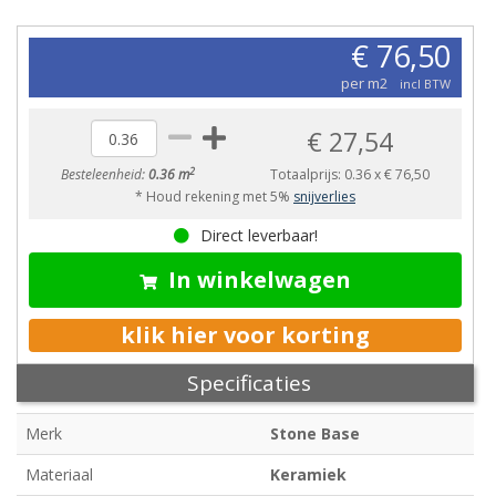
€ 76,50
per m2
incl BTW
€ 27,54
2
Besteleenheid:
0.36 m
Totaalprijs:
0.36
x
€ 76,50
* Houd rekening met 5%
snijverlies
Direct leverbaar!
In winkelwagen
klik hier voor korting
Specificaties
Merk
Stone Base
Materiaal
Keramiek