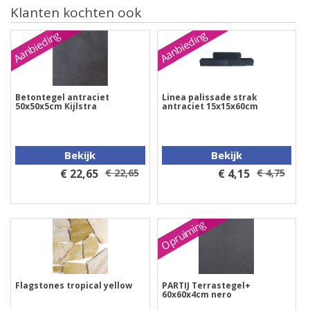
Klanten kochten ook
Aanbieding
Aanbieding
Betontegel antraciet
Linea palissade strak
50x50x5cm Kijlstra
antraciet 15x15x60cm
Bekijk
Bekijk
€ 22,65
€ 22,65
€ 4,15
€ 4,75
Opruiming
Flagstones tropical yellow
PARTIJ Terrastegel+
60x60x4cm nero