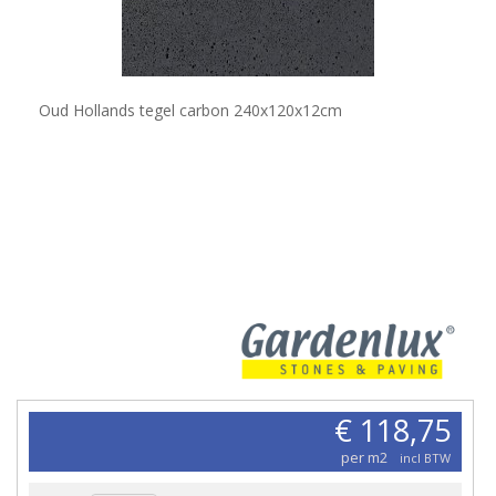
Oud Hollands tegel carbon 240x120x12cm
€ 118,75
per m2
incl BTW