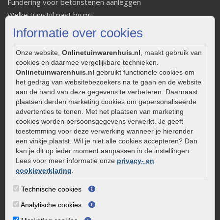
Fundering voor betonstenen aanleggen
Welke tuinstijl past bij mij
Strakke tuin inrichten
Informatie over cookies
Legverbanden gebakken bestrating
Onderhoud van gebakken bestrating
Onze website,
Onlinetuinwarenhuis.nl
, maakt gebruik van
cookies en daarmee vergelijkbare technieken.
Aanlegtips voor gebakken bestrating
Onlinetuinwarenhuis.nl
gebruikt functionele cookies om
Zelf een terras aanleggen
het gedrag van websitebezoekers na te gaan en de website
Kleine stadstuin inrichten
aan de hand van deze gegevens te verbeteren. Daarnaast
plaatsen derden marketing cookies om gepersonaliseerde
0320 – 219170
advertenties te tonen. Met het plaatsen van marketing
cookies worden persoonsgegevens verwerkt. Je geeft
Kaapstanderweg 41
toestemming voor deze verwerking wanneer je hieronder
8243 RB Lelystad
een vinkje plaatst. Wil je niet alle cookies accepteren? Dan
info@onlinetuinwarenhuis.nl
kan je dit op ieder moment aanpassen in de instellingen.
Lees voor meer informatie onze
privacy- en
Routebeschrijving
cookieverklaring
.
Openingstijden
Technische cookies
Maandag
08:00 - 17:00
Analytische cookies
Dinsdag
08:00 - 17:00
Woensdag
08:00 - 17:00