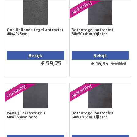
Aanbieding
Oud Hollands tegel antraciet
Betontegel antraciet
40x40x5cm
50x50x4cm Kijlstra
Bekijk
Bekijk
€ 59,25
€ 16,95
€ 20,50
Aanbieding
Opruiming
PARTIJ Terrastegel+
Betontegel antraciet
60x60x4cm nero
60x60x5cm Kijlstra