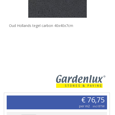
Oud Hollands tegel carbon 40x40x7cm
€ 76,75
per m2
incl BTW