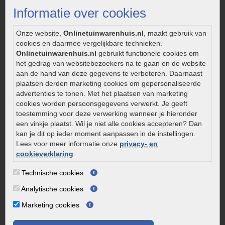
Strakke tuin inrichten
Informatie over cookies
Legverbanden gebakken bestrating
Onderhoud van gebakken bestrating
Onze website,
Onlinetuinwarenhuis.nl
, maakt gebruik van
cookies en daarmee vergelijkbare technieken.
Aanlegtips voor gebakken bestrating
Onlinetuinwarenhuis.nl
gebruikt functionele cookies om
Zelf een terras aanleggen
het gedrag van websitebezoekers na te gaan en de website
Kleine stadstuin inrichten
aan de hand van deze gegevens te verbeteren. Daarnaast
plaatsen derden marketing cookies om gepersonaliseerde
0320 – 219170
advertenties te tonen. Met het plaatsen van marketing
cookies worden persoonsgegevens verwerkt. Je geeft
Kaapstanderweg 41
toestemming voor deze verwerking wanneer je hieronder
8243 RB Lelystad
een vinkje plaatst. Wil je niet alle cookies accepteren? Dan
info@onlinetuinwarenhuis.nl
kan je dit op ieder moment aanpassen in de instellingen.
Routebeschrijving
Lees voor meer informatie onze
privacy- en
cookieverklaring
.
Openingstijden
Technische cookies
Maandag
08:00 - 17:00
Dinsdag
08:00 - 17:00
Analytische cookies
Woensdag
08:00 - 17:00
Marketing cookies
Donderdag
08:00 - 17:00