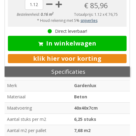
€ 85,96
2
Besteleenheid:
0.16 m
Totaalprijs:
1.12
x
€ 76,75
* Houd rekening met 5%
snijverlies
Direct leverbaar!
In winkelwagen
klik hier voor korting
Specificaties
Merk
Gardenlux
Materiaal
Beton
Maatvoering
40x40x7cm
Aantal stuks per m2
6,25 stuks
Aantal m2 per pallet
7,68 m2