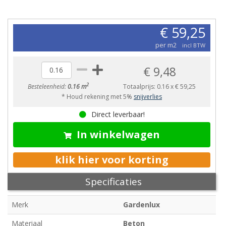
€ 59,25
per m2
incl BTW
€ 9,48
2
Besteleenheid:
0.16 m
Totaalprijs:
0.16
x
€ 59,25
* Houd rekening met 5%
snijverlies
Direct leverbaar!
In winkelwagen
klik hier voor korting
Specificaties
Merk
Gardenlux
Materiaal
Beton