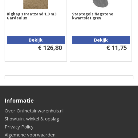
Bigbag straatzand 1,0 m3
Staptegels flagstone
Gardenlux
kwartsiet grey
Bekijk
Bekijk
€ 126,80
€ 11,75
Informatie
Over Onlinetuinwarenhuis.nl
Showtuin, winkel & opslag
Privacy Policy
Algemene voorwaarden