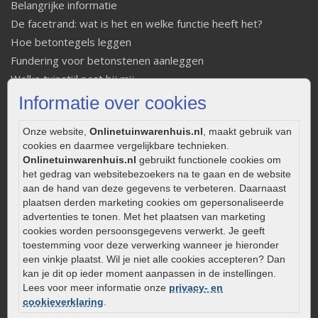
Belangrijke informatie
De facetrand: wat is het en welke functie heeft het?
Hoe betontegels leggen
Fundering voor betonstenen aanleggen
Welke tuinstijl past bij mij
Strakke tuin inrichten
Informatie over cookies
Legverbanden gebakken bestrating
Onze website,
Onlinetuinwarenhuis.nl
, maakt gebruik van
Onderhoud van gebakken bestrating
cookies en daarmee vergelijkbare technieken.
Aanlegtips voor gebakken bestrating
Onlinetuinwarenhuis.nl
gebruikt functionele cookies om
Zelf een terras aanleggen
het gedrag van websitebezoekers na te gaan en de website
aan de hand van deze gegevens te verbeteren. Daarnaast
Kleine stadstuin inrichten
plaatsen derden marketing cookies om gepersonaliseerde
0320 – 219170
advertenties te tonen. Met het plaatsen van marketing
cookies worden persoonsgegevens verwerkt. Je geeft
Kaapstanderweg 41
toestemming voor deze verwerking wanneer je hieronder
8243 RB Lelystad
een vinkje plaatst. Wil je niet alle cookies accepteren? Dan
info@onlinetuinwarenhuis.nl
kan je dit op ieder moment aanpassen in de instellingen.
Lees voor meer informatie onze
privacy- en
Routebeschrijving
cookieverklaring
.
Openingstijden