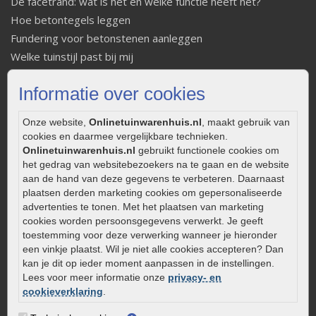
De facetrand: wat is het en welke functie heeft het?
Hoe betontegels leggen
Fundering voor betonstenen aanleggen
Welke tuinstijl past bij mij
Strakke tuin inrichten
Informatie over cookies
Legverbanden gebakken bestrating
Onderhoud van gebakken bestrating
Onze website,
Onlinetuinwarenhuis.nl
, maakt gebruik van
Aanlegtips voor gebakken bestrating
cookies en daarmee vergelijkbare technieken.
Zelf een terras aanleggen
Onlinetuinwarenhuis.nl
gebruikt functionele cookies om
het gedrag van websitebezoekers na te gaan en de website
Kleine stadstuin inrichten
aan de hand van deze gegevens te verbeteren. Daarnaast
0320 – 219170
plaatsen derden marketing cookies om gepersonaliseerde
advertenties te tonen. Met het plaatsen van marketing
Kaapstanderweg 41
cookies worden persoonsgegevens verwerkt. Je geeft
8243 RB Lelystad
toestemming voor deze verwerking wanneer je hieronder
info@onlinetuinwarenhuis.nl
een vinkje plaatst. Wil je niet alle cookies accepteren? Dan
kan je dit op ieder moment aanpassen in de instellingen.
Routebeschrijving
Lees voor meer informatie onze
privacy- en
Openingstijden
cookieverklaring
.
Maandag
08:00 - 17:00