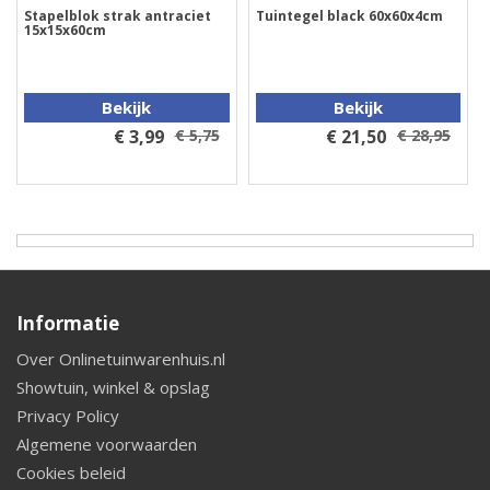
Stapelblok strak antraciet
Tuintegel black 60x60x4cm
15x15x60cm
Bekijk
Bekijk
€ 3,99
€ 5,75
€ 21,50
€ 28,95
Informatie
Over Onlinetuinwarenhuis.nl
Showtuin, winkel & opslag
Privacy Policy
Algemene voorwaarden
Cookies beleid