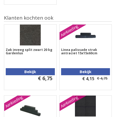
Klanten kochten ook
Aanbieding
Zak inveeg split zwart 20 kg
Linea palissade strak
Gardenlux
antraciet 15x15x60cm
Bekijk
Bekijk
€ 6,75
€ 4,15
€ 4,75
Aanbieding
Aanbieding