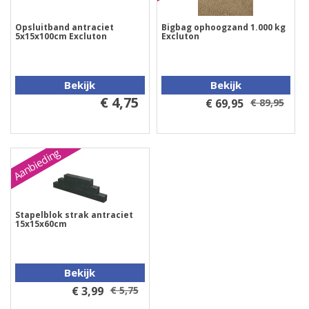
Opsluitband antraciet
Bigbag ophoogzand 1.000 kg
5x15x100cm Excluton
Excluton
Bekijk
Bekijk
€ 4,75
€ 69,95
€ 89,95
Aanbieding
Stapelblok strak antraciet
15x15x60cm
Bekijk
€ 3,99
€ 5,75