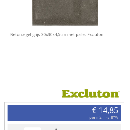
Betontegel grijs 30x30x4,5cm met pallet Excluton
€ 14,85
per m2
incl BTW