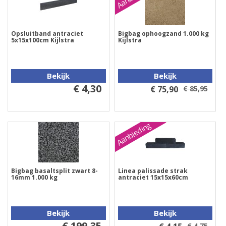
Opsluitband antraciet
Bigbag ophoogzand 1.000 kg
5x15x100cm Kijlstra
Kijlstra
Bekijk
Bekijk
€ 4,30
€ 75,90
€ 85,95
Aanbieding
Bigbag basaltsplit zwart 8-
Linea palissade strak
16mm 1.000 kg
antraciet 15x15x60cm
Bekijk
Bekijk
€ 199,35
€ 4,75