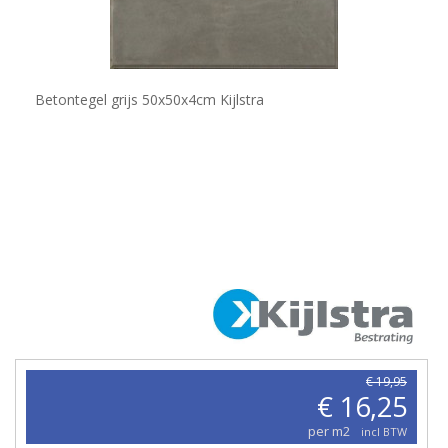
Betontegel grijs 50x50x4cm Kijlstra
€ 19,95
€ 16,25
per m2
incl BTW