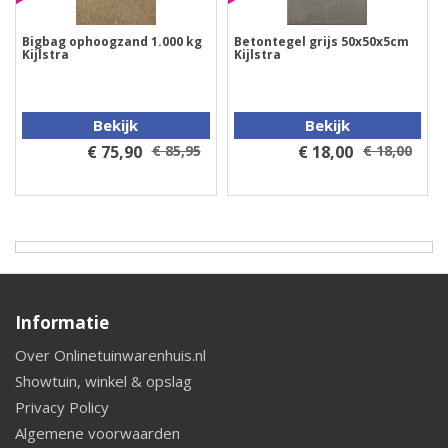
Bigbag ophoogzand 1.000 kg
Betontegel grijs 50x50x5cm
Kijlstra
Kijlstra
Bekijk
Bekijk
€ 75,90
€ 85,95
€ 18,00
€ 18,00
Informatie
Over Onlinetuinwarenhuis.nl
Showtuin, winkel & opslag
Privacy Policy
Algemene voorwaarden