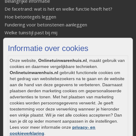
Belangrijke informatie
De facetrand: wat is het en welke functie heeft het?
Hoe betontegels leggen
Fundering voor betonstenen aanleggen
Welke tuinstijl past bij mij
Strakke tuin inrichten
Informatie over cookies
Legverbanden gebakken bestrating
Onderhoud van gebakken bestrating
Onze website,
Onlinetuinwarenhuis.nl
, maakt gebruik van
Aanlegtips voor gebakken bestrating
cookies en daarmee vergelijkbare technieken.
Zelf een terras aanleggen
Onlinetuinwarenhuis.nl
gebruikt functionele cookies om
het gedrag van websitebezoekers na te gaan en de website
Kleine stadstuin inrichten
aan de hand van deze gegevens te verbeteren. Daarnaast
0320 – 219170
plaatsen derden marketing cookies om gepersonaliseerde
advertenties te tonen. Met het plaatsen van marketing
Kaapstanderweg 41
cookies worden persoonsgegevens verwerkt. Je geeft
8243 RB Lelystad
toestemming voor deze verwerking wanneer je hieronder
een vinkje plaatst. Wil je niet alle cookies accepteren? Dan
info@onlinetuinwarenhuis.nl
kan je dit op ieder moment aanpassen in de instellingen.
Routebeschrijving
Lees voor meer informatie onze
privacy- en
Openingstijden
cookieverklaring
.