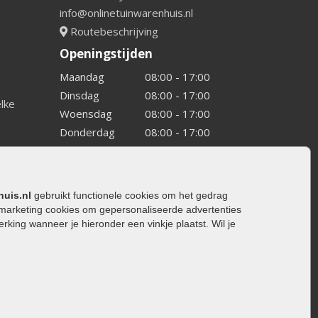
info@onlinetuinwarenhuis.nl
Routebeschrijving
Openingstijden
Maandag
08:00 - 17:00
Dinsdag
08:00 - 17:00
elke
Woensdag
08:00 - 17:00
Donderdag
08:00 - 17:00
Vrijdag
08:00 - 17:00
Zaterdag
08:00 - 15.00
Zondag
Gesloten
huis.nl
gebruikt functionele cookies om het gedrag
marketing cookies om gepersonaliseerde advertenties
ing wanneer je hieronder een vinkje plaatst. Wil je
ating
rating
trating