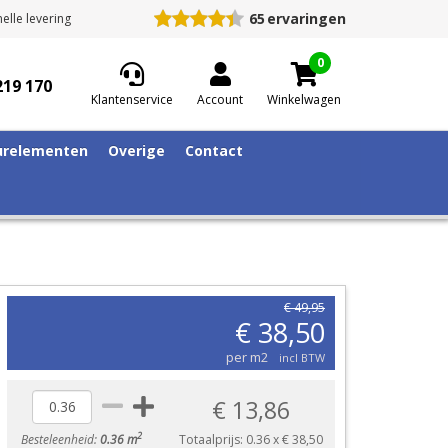
65
ervaringen
elle levering
0
219 170
Klantenservice
Account
Winkelwagen
relementen
Overige
Contact
€ 49,95
€ 38,50
per m2
incl BTW
€ 13,86
2
Besteleenheid:
0.36 m
Totaalprijs:
0.36
x
€ 38,50