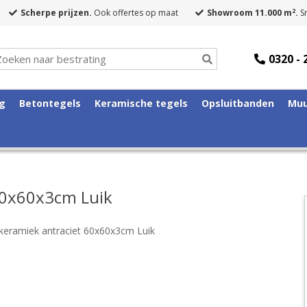
2
Scherpe prijzen.
Ook offertes op maat
Showroom 11.000 m
.
Sn
0320 - 
ng
Betontegels
Keramische tegels
Opsluitbanden
Muu
60x60x3cm Luik
 keramiek antraciet 60x60x3cm Luik