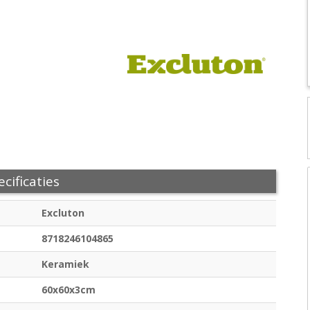
cificaties
Excluton
8718246104865
Keramiek
60x60x3cm