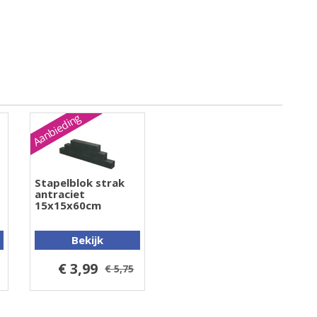
Aanbieding
Stapelblok strak
antraciet
15x15x60cm
Bekijk
€ 3,99
€ 5,75