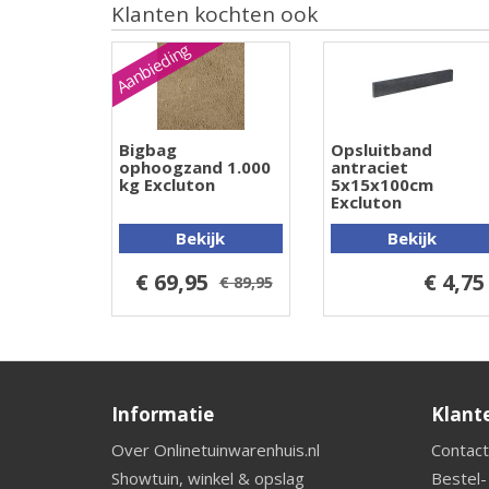
Klanten kochten ook
Aanbieding
Bigbag
Opsluitband
ophoogzand 1.000
antraciet
kg Excluton
5x15x100cm
Excluton
Bekijk
Bekijk
€ 69,95
€ 4,75
€ 89,95
Informatie
Klant
Over Onlinetuinwarenhuis.nl
Contact
Showtuin, winkel & opslag
Bestel-