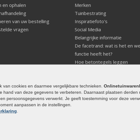
 en ophalen
Merken
nafhandeling
Tuinbestrating
eren van uw bestelling
Inspiratiefoto's
telde vragen
Social Media
Belangrijke informatie
De facetrand: wat is het en w
functie heeft het?
Hoe betontegels leggen
Fundering voor betonstenen
aanleggen
Welke tuinstijl past bij mij
ik van cookies en daarmee vergelijkbare technieken.
Onlinetuinwaren
e hand van deze gegevens te verbeteren. Daarnaast plaatsen derden 
Strakke tuin inrichten
den persoonsgegevens verwerkt. Je geeft toestemming voor deze verwerk
Legverbanden gebakken bestr
moment aanpassen in de instellingen.
Onderhoud van gebakken best
rklaring
.
Aanlegtips voor gebakken bes
Zelf een terras aanleggen
Kleine stadstuin inrichten