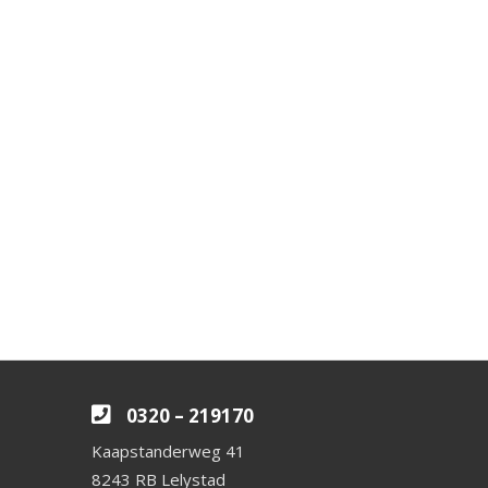
0320 – 219170
Kaapstanderweg 41
8243 RB Lelystad