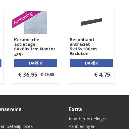
Aanbieding
Keramische
Betonband
actietegel
antraciet
60x60x3cm Nantes
5x15x100cm
grijs
Excluton
Bekijk
Bekijk
€ 36,95
€ 4,75
€ 49,95
enservice
Extra
Klantbeoordelingen
 en betaalproces
Aanbiedingen