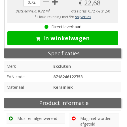
€ 22,68
2
Besteleenheid:
0.72 m
Totaalprijs:
0.72
x
€ 31,50
* Houd rekening met 5%
snijverlies
Direct leverbaar!
In winkelwagen
Specificaties
Merk
Excluton
EAN code
8718246122753
Materiaal
Keramiek
Product informatie
Mos- en algenwerend
Mag niet worden
afgetrild