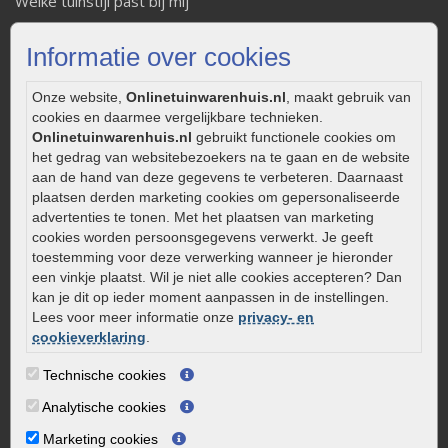
Welke tuinstijl past bij mij
Strakke tuin inrichten
Informatie over cookies
Legverbanden gebakken bestrating
Onderhoud van gebakken bestrating
Onze website,
Onlinetuinwarenhuis.nl
, maakt gebruik van
Aanlegtips voor gebakken bestrating
cookies en daarmee vergelijkbare technieken.
Zelf een terras aanleggen
Onlinetuinwarenhuis.nl
gebruikt functionele cookies om
Kleine stadstuin inrichten
het gedrag van websitebezoekers na te gaan en de website
aan de hand van deze gegevens te verbeteren. Daarnaast
0320 – 219170
plaatsen derden marketing cookies om gepersonaliseerde
advertenties te tonen. Met het plaatsen van marketing
Kaapstanderweg 41
cookies worden persoonsgegevens verwerkt. Je geeft
8243 RB Lelystad
toestemming voor deze verwerking wanneer je hieronder
info@onlinetuinwarenhuis.nl
een vinkje plaatst. Wil je niet alle cookies accepteren? Dan
kan je dit op ieder moment aanpassen in de instellingen.
Routebeschrijving
Lees voor meer informatie onze
privacy- en
Openingstijden
cookieverklaring
.
Maandag
08:00 - 17:00
Technische cookies
Dinsdag
08:00 - 17:00
Analytische cookies
Woensdag
08:00 - 17:00
Marketing cookies
Donderdag
08:00 - 17:00