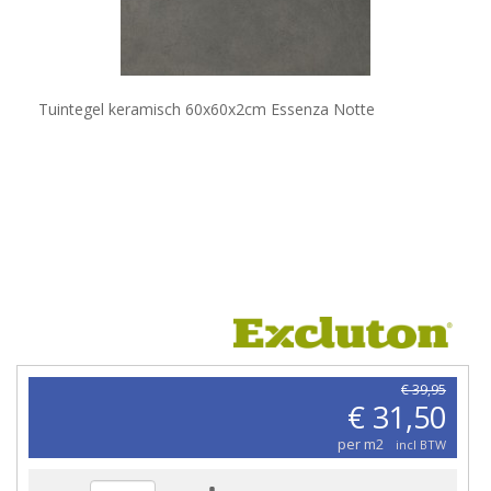
Tuintegel keramisch 60x60x2cm Essenza Notte
€ 39,95
€ 31,50
per m2
incl BTW