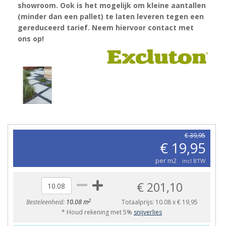
showroom. Ook is het mogelijk om kleine aantallen
(minder dan een pallet) te laten leveren tegen een
gereduceerd tarief. Neem hiervoor contact met
ons op!
€ 39,95
€ 19,95
per m2
incl BTW
€ 201,10
2
Besteleenheid:
10.08 m
Totaalprijs:
10.08
x
€ 19,95
* Houd rekening met 5%
snijverlies