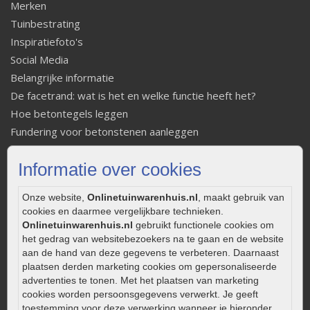
Merken
Tuinbestrating
Inspiratiefoto's
Social Media
Belangrijke informatie
De facetrand: wat is het en welke functie heeft het?
Hoe betontegels leggen
Fundering voor betonstenen aanleggen
Welke tuinstijl past bij mij
Informatie over cookies
Strakke tuin inrichten
Legverbanden gebakken bestrating
Onze website,
Onlinetuinwarenhuis.nl
, maakt gebruik van
Onderhoud van gebakken bestrating
cookies en daarmee vergelijkbare technieken.
Aanlegtips voor gebakken bestrating
Onlinetuinwarenhuis.nl
gebruikt functionele cookies om
Zelf een terras aanleggen
het gedrag van websitebezoekers na te gaan en de website
aan de hand van deze gegevens te verbeteren. Daarnaast
Kleine stadstuin inrichten
plaatsen derden marketing cookies om gepersonaliseerde
0320 – 219170
advertenties te tonen. Met het plaatsen van marketing
cookies worden persoonsgegevens verwerkt. Je geeft
Kaapstanderweg 41
toestemming voor deze verwerking wanneer je hieronder