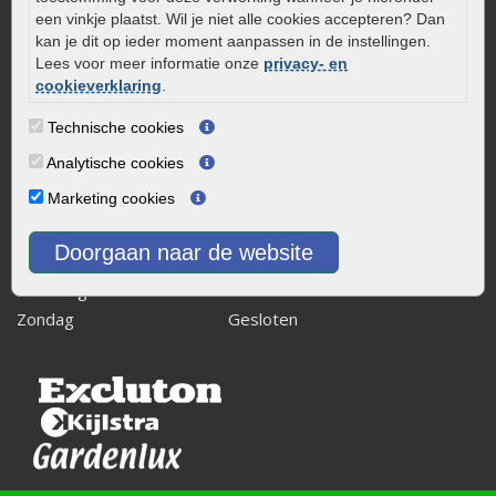
8243 RB Lelystad
een vinkje plaatst. Wil je niet alle cookies accepteren? Dan
kan je dit op ieder moment aanpassen in de instellingen.
info@onlinetuinwarenhuis.nl
Lees voor meer informatie onze
privacy- en
Routebeschrijving
cookieverklaring
.
Openingstijden
Technische cookies
Maandag
08:00 - 17:00
Analytische cookies
Dinsdag
08:00 - 17:00
Marketing cookies
Woensdag
08:00 - 17:00
Donderdag
08:00 - 17:00
Doorgaan naar de website
Vrijdag
08:00 - 17:00
Zaterdag
08:00 - 15.00
Zondag
Gesloten