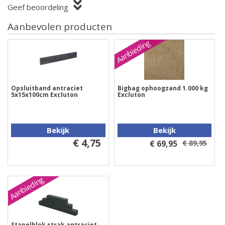
Geef beoordeling
Aanbevolen producten
Aanbieding
Opsluitband antraciet
Bigbag ophoogzand 1.000 kg
5x15x100cm Excluton
Excluton
Bekijk
Bekijk
€ 4,75
€ 69,95
€ 89,95
Aanbieding
Stapelblok strak antraciet