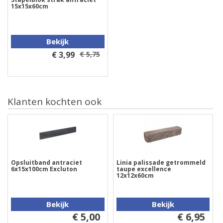
15x15x60cm
Bekijk
€ 3,99
€ 5,75
Klanten kochten ook
Opsluitband antraciet
Linia palissade getrommeld
6x15x100cm Excluton
taupe excellence
12x12x60cm
Bekijk
Bekijk
€ 5,00
€ 6,95