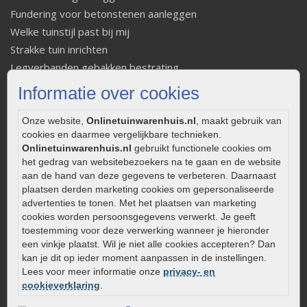
Fundering voor betonstenen aanleggen
Welke tuinstijl past bij mij
Strakke tuin inrichten
Legverbanden gebakken bestrating
Onderhoud van gebakken bestrating
Informatie over cookies
Aanlegtips voor gebakken bestrating
Zelf een terras aanleggen
Onze website,
Onlinetuinwarenhuis.nl
, maakt gebruik van
cookies en daarmee vergelijkbare technieken.
Kleine stadstuin inrichten
Onlinetuinwarenhuis.nl
gebruikt functionele cookies om
0320 – 219170
het gedrag van websitebezoekers na te gaan en de website
aan de hand van deze gegevens te verbeteren. Daarnaast
Kaapstanderweg 41
plaatsen derden marketing cookies om gepersonaliseerde
8243 RB Lelystad
advertenties te tonen. Met het plaatsen van marketing
cookies worden persoonsgegevens verwerkt. Je geeft
info@onlinetuinwarenhuis.nl
toestemming voor deze verwerking wanneer je hieronder
Routebeschrijving
een vinkje plaatst. Wil je niet alle cookies accepteren? Dan
Openingstijden
kan je dit op ieder moment aanpassen in de instellingen.
Lees voor meer informatie onze
privacy- en
Maandag
08:00 - 17:00
cookieverklaring
.
Dinsdag
08:00 - 17:00