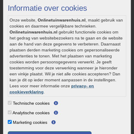
Legverbanden gebakken bestrating
Informatie over cookies
Onderhoud van gebakken bestrating
Aanlegtips voor gebakken bestrating
Onze website,
Onlinetuinwarenhuis.nl
, maakt gebruik van
Zelf een terras aanleggen
cookies en daarmee vergelijkbare technieken.
Kleine stadstuin inrichten
Onlinetuinwarenhuis.nl
gebruikt functionele cookies om
het gedrag van websitebezoekers na te gaan en de website
0320 – 219170
aan de hand van deze gegevens te verbeteren. Daarnaast
plaatsen derden marketing cookies om gepersonaliseerde
Kaapstanderweg 41
advertenties te tonen. Met het plaatsen van marketing
8243 RB Lelystad
cookies worden persoonsgegevens verwerkt. Je geeft
info@onlinetuinwarenhuis.nl
toestemming voor deze verwerking wanneer je hieronder
een vinkje plaatst. Wil je niet alle cookies accepteren? Dan
Routebeschrijving
kan je dit op ieder moment aanpassen in de instellingen.
Openingstijden
Lees voor meer informatie onze
privacy- en
cookieverklaring
.
Maandag
08:00 - 17:00
Dinsdag
08:00 - 17:00
Technische cookies
Woensdag
08:00 - 17:00
Analytische cookies
Donderdag
08:00 - 17:00
Marketing cookies
Vrijdag
08:00 - 17:00
Zaterdag
08:00 - 15.00