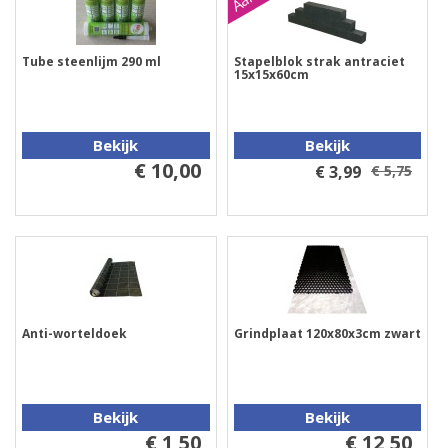
Tube steenlijm 290 ml
Stapelblok strak antraciet
15x15x60cm
Bekijk
Bekijk
€ 10,00
€ 3,99
€ 5,75
Anti-worteldoek
Grindplaat 120x80x3cm zwart
Bekijk
Bekijk
€ 1,50
€ 12,50