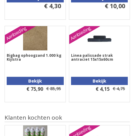
€ 4,30
€ 10,00
Aanbieding
Aanbieding
Bigbag ophoogzand 1.000 kg
Linea palissade strak
Kijlstra
antraciet 15x15x60cm
Bekijk
Bekijk
€ 75,90
€ 85,95
€ 4,15
€ 4,75
Klanten kochten ook
Aanbieding