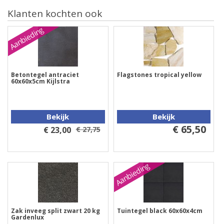
Klanten kochten ook
Aanbieding
Betontegel antraciet
Flagstones tropical yellow
60x60x5cm Kijlstra
Bekijk
Bekijk
€ 65,50
€ 23,00
€ 27,75
Aanbieding
Zak inveeg split zwart 20 kg
Tuintegel black 60x60x4cm
Gardenlux