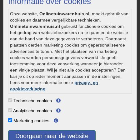
Informatie over cookies
Fundering voor betonstenen aanleggen
Welke tuinstijl past bij mij
Onze website,
Onlinetuinwarenhuis.nl
, maakt gebruik van
Strakke tuin inrichten
cookies en daarmee vergelijkbare technieken.
Onlinetuinwarenhuis.nl
gebruikt functionele cookies om
Legverbanden gebakken bestrating
het gedrag van websitebezoekers na te gaan en de website
Onderhoud van gebakken bestrating
aan de hand van deze gegevens te verbeteren. Daarnaast
Aanlegtips voor gebakken bestrating
plaatsen derden marketing cookies om gepersonaliseerde
advertenties te tonen. Met het plaatsen van marketing
Zelf een terras aanleggen
cookies worden persoonsgegevens verwerkt. Je geeft
Kleine stadstuin inrichten
toestemming voor deze verwerking wanneer je hieronder
een vinkje plaatst. Wil je niet alle cookies accepteren? Dan
0320 – 219170
kan je dit op ieder moment aanpassen in de instellingen.
Kaapstanderweg 41
Lees voor meer informatie onze
privacy- en
cookieverklaring
.
8243 RB Lelystad
info@onlinetuinwarenhuis.nl
Technische cookies
Routebeschrijving
Analytische cookies
Openingstijden
Marketing cookies
Maandag
08:00 - 17:00
Dinsdag
08:00 - 17:00
Doorgaan naar de website