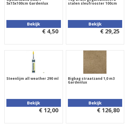
5x15x100cm Gardenlux
stalen sleufrooster 100cm
Bekijk
Bekijk
€ 4,50
€ 29,25
Steenlijm all weather 290 ml
Bigbag straatzand 1,0 m3
Gardenlux
Bekijk
Bekijk
€ 12,00
€ 126,80