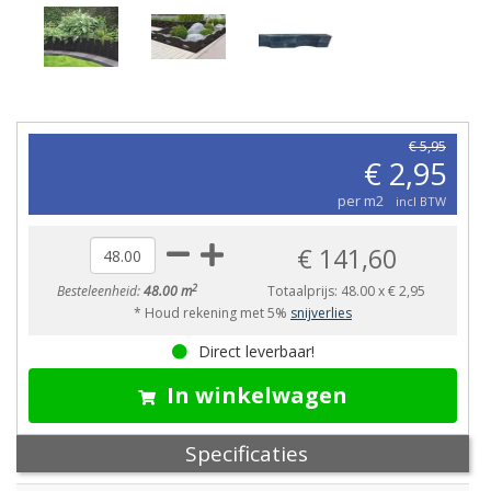
€ 5,95
€ 2,95
per m2
incl BTW
€ 141,60
2
Besteleenheid:
48.00 m
Totaalprijs:
48.00
x
€ 2,95
* Houd rekening met 5%
snijverlies
Direct leverbaar!
In winkelwagen
Specificaties