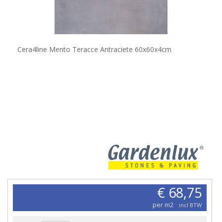
Cera4line Mento Teracce Antraciete 60x60x4cm
€ 68,75
per m2
incl BTW