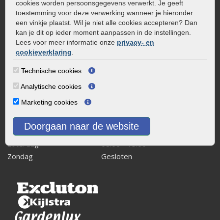
cookies worden persoonsgegevens verwerkt. Je geeft
Kaapstanderweg 41
toestemming voor deze verwerking wanneer je hieronder
8243 RB Lelystad
een vinkje plaatst. Wil je niet alle cookies accepteren? Dan
kan je dit op ieder moment aanpassen in de instellingen.
info@onlinetuinwarenhuis.nl
Lees voor meer informatie onze
privacy- en
Routebeschrijving
cookieverklaring
.
Openingstijden
Technische cookies
Maandag
08:00 - 17:00
Analytische cookies
Dinsdag
08:00 - 17:00
Marketing cookies
Woensdag
08:00 - 17:00
Donderdag
08:00 - 17:00
Doorgaan naar de website
Vrijdag
08:00 - 17:00
Zaterdag
08:00 - 15.00
Zondag
Gesloten