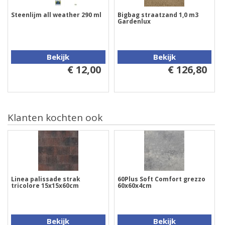
Steenlijm all weather 290 ml
Bigbag straatzand 1,0 m3
Gardenlux
Bekijk
Bekijk
€ 12,00
€ 126,80
Klanten kochten ook
Linea palissade strak
60Plus Soft Comfort grezzo
tricolore 15x15x60cm
60x60x4cm
Bekijk
Bekijk