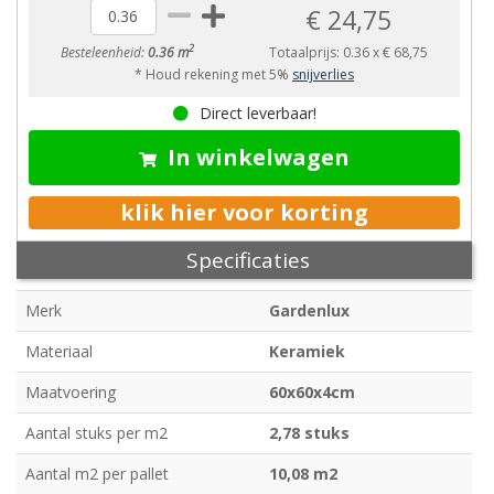
€ 24,75
2
Besteleenheid:
0.36 m
Totaalprijs:
0.36
x
€ 68,75
* Houd rekening met 5%
snijverlies
Direct leverbaar!
In winkelwagen
klik hier voor korting
Specificaties
Merk
Gardenlux
Materiaal
Keramiek
Maatvoering
60x60x4cm
Aantal stuks per m2
2,78 stuks
Aantal m2 per pallet
10,08 m2