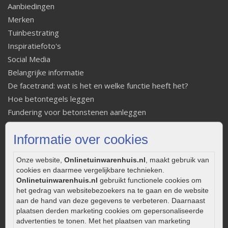
Aanbiedingen
Merken
Tuinbestrating
Inspiratiefoto's
Social Media
Belangrijke informatie
De facetrand: wat is het en welke functie heeft het?
Hoe betontegels leggen
Fundering voor betonstenen aanleggen
Welke tuinstijl past bij mij
Informatie over cookies
Strakke tuin inrichten
Legverbanden gebakken bestrating
Onze website,
Onlinetuinwarenhuis.nl
, maakt gebruik van
Onderhoud van gebakken bestrating
cookies en daarmee vergelijkbare technieken.
Aanlegtips voor gebakken bestrating
Onlinetuinwarenhuis.nl
gebruikt functionele cookies om
Zelf een terras aanleggen
het gedrag van websitebezoekers na te gaan en de website
aan de hand van deze gegevens te verbeteren. Daarnaast
Kleine stadstuin inrichten
plaatsen derden marketing cookies om gepersonaliseerde
0320 – 219170
advertenties te tonen. Met het plaatsen van marketing