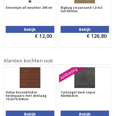
Steenlijm all weather 290 ml
Bigbag straatzand 1,0 m3
Gardenlux
Bekijk
Bekijk
€ 12,00
€ 126,80
Klanten kochten ook
Aanbieding
Halve betonklinker
Tuintegel dark sepia
heidepaars met deklaag
60x60x4cm
10,5x10,5x8cm
Bekijk
Bekijk