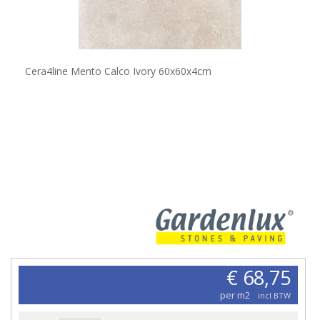
Cera4line Mento Calco Ivory 60x60x4cm
€ 68,75
per m2
incl BTW