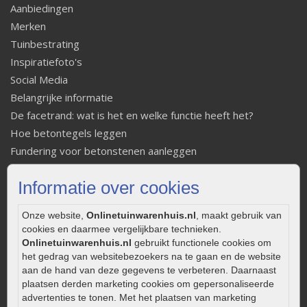
Aanbiedingen
Merken
Tuinbestrating
Inspiratiefoto's
Social Media
Belangrijke informatie
De facetrand: wat is het en welke functie heeft het?
Hoe betontegels leggen
Fundering voor betonstenen aanleggen
Welke tuinstijl past bij mij
Informatie over cookies
Strakke tuin inrichten
Legverbanden gebakken bestrating
Onze website,
Onlinetuinwarenhuis.nl
, maakt gebruik van
Onderhoud van gebakken bestrating
cookies en daarmee vergelijkbare technieken.
Aanlegtips voor gebakken bestrating
Onlinetuinwarenhuis.nl
gebruikt functionele cookies om
Zelf een terras aanleggen
het gedrag van websitebezoekers na te gaan en de website
aan de hand van deze gegevens te verbeteren. Daarnaast
Kleine stadstuin inrichten
plaatsen derden marketing cookies om gepersonaliseerde
0320 – 219170
advertenties te tonen. Met het plaatsen van marketing