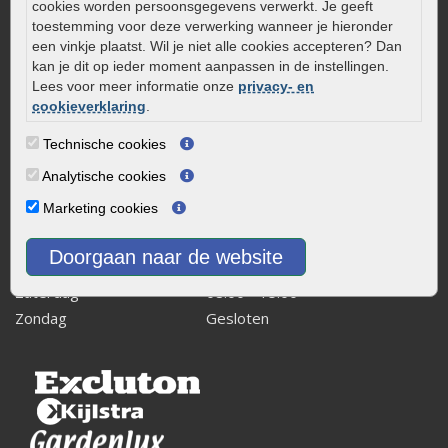
cookies worden persoonsgegevens verwerkt. Je geeft
Kaapstanderweg 41
toestemming voor deze verwerking wanneer je hieronder
8243 RB Lelystad
een vinkje plaatst. Wil je niet alle cookies accepteren? Dan
kan je dit op ieder moment aanpassen in de instellingen.
info@onlinetuinwarenhuis.nl
Lees voor meer informatie onze
privacy- en
Routebeschrijving
cookieverklaring
.
Openingstijden
Technische cookies
Maandag
08:00 - 17:00
Analytische cookies
Dinsdag
08:00 - 17:00
Marketing cookies
Woensdag
08:00 - 17:00
Donderdag
08:00 - 17:00
Doorgaan naar de website
Vrijdag
08:00 - 17:00
Zaterdag
08:00 - 15.00
Zondag
Gesloten