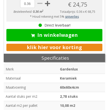
€ 24,75
2
Besteleenheid:
0.36 m
Totaalprijs:
0.36
x
€ 68,75
* Houd rekening met 5%
snijverlies
Direct leverbaar!
In winkelwagen
klik hier voor korting
Specificaties
Merk
Gardenlux
Materiaal
Keramiek
Maatvoering
60x60x4cm
Aantal stuks per m2
2,78 stuks
Aantal m2 per pallet
10,08 m2