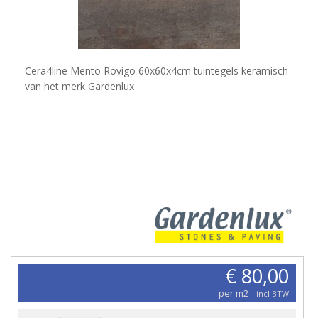
Cera4line Mento Rovigo 60x60x4cm tuintegels keramisch
van het merk Gardenlux
€ 80,00
per m2
incl BTW