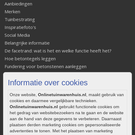
Aanbiedingen
Merken
Tuinbestrating
Inspiratiefoto's
Social Media
Belangrijke informatie
De facetrand: wat is het en welke functie heeft het?
Hoe betontegels leggen
Fundering voor betonstenen aanleggen
Welke tuinstijl past bij mij
Informatie over cookies
Strakke tuin inrichten
Legverbanden gebakken bestrating
Onze website,
Onlinetuinwarenhuis.nl
, maakt gebruik van
Onderhoud van gebakken bestrating
cookies en daarmee vergelijkbare technieken.
Aanlegtips voor gebakken bestrating
Onlinetuinwarenhuis.nl
gebruikt functionele cookies om
Zelf een terras aanleggen
het gedrag van websitebezoekers na te gaan en de website
aan de hand van deze gegevens te verbeteren. Daarnaast
Kleine stadstuin inrichten
plaatsen derden marketing cookies om gepersonaliseerde
0320 – 219170
advertenties te tonen. Met het plaatsen van marketing