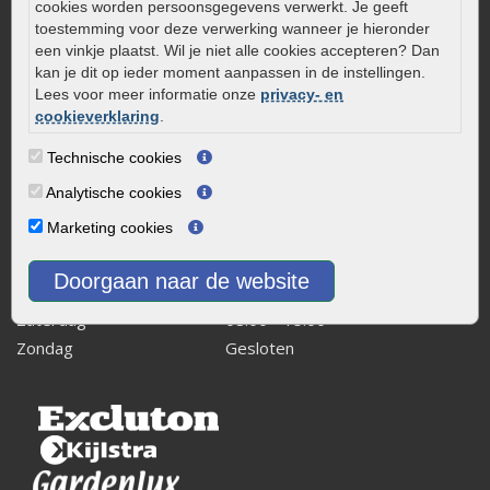
cookies worden persoonsgegevens verwerkt. Je geeft
Kaapstanderweg 41
toestemming voor deze verwerking wanneer je hieronder
8243 RB Lelystad
een vinkje plaatst. Wil je niet alle cookies accepteren? Dan
kan je dit op ieder moment aanpassen in de instellingen.
info@onlinetuinwarenhuis.nl
Lees voor meer informatie onze
privacy- en
Routebeschrijving
cookieverklaring
.
Openingstijden
Technische cookies
Maandag
08:00 - 17:00
Analytische cookies
Dinsdag
08:00 - 17:00
Marketing cookies
Woensdag
08:00 - 17:00
Donderdag
08:00 - 17:00
Doorgaan naar de website
Vrijdag
08:00 - 17:00
Zaterdag
08:00 - 15.00
Zondag
Gesloten