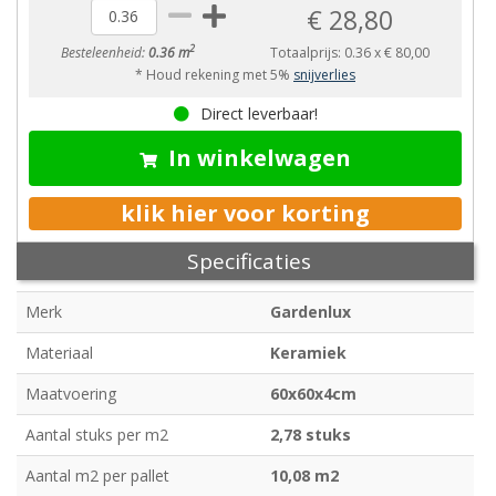
€ 28,80
2
Besteleenheid:
0.36 m
Totaalprijs:
0.36
x
€ 80,00
* Houd rekening met 5%
snijverlies
Direct leverbaar!
In winkelwagen
klik hier voor korting
Specificaties
Merk
Gardenlux
Materiaal
Keramiek
Maatvoering
60x60x4cm
Aantal stuks per m2
2,78 stuks
Aantal m2 per pallet
10,08 m2