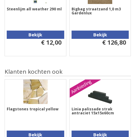
Steenlijm all weather 290 ml
Bigbag straatzand 1,0 m3
Gardenlux
Bekijk
Bekijk
€ 12,00
€ 126,80
Klanten kochten ook
Aanbieding
Flagstones tropical yellow
Linia palissade strak
antraciet 15x15x60cm
Bekijk
Bekijk