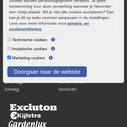
cookies worden persoonsgegevens verwerkt. Je geeft
Kaapstanderweg 41
toestemming voor deze verwerking wanneer je hieronder
8243 RB Lelystad
een vinkje plaatst. Wil je niet alle cookies accepteren? Dan
kan je dit op ieder moment aanpassen in de instellingen.
info@onlinetuinwarenhuis.nl
Lees voor meer informatie onze
privacy- en
Routebeschrijving
cookieverklaring
.
Openingstijden
Technische cookies
Maandag
08:00 - 17:00
Analytische cookies
Dinsdag
08:00 - 17:00
Marketing cookies
Woensdag
08:00 - 17:00
Donderdag
08:00 - 17:00
Doorgaan naar de website
Vrijdag
08:00 - 17:00
Zaterdag
08:00 - 15.00
Zondag
Gesloten