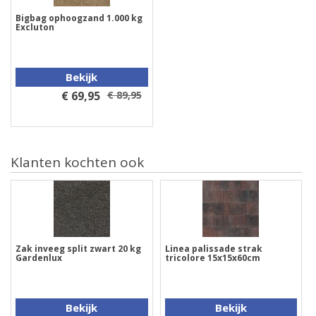
Bigbag ophoogzand 1.000 kg
Excluton
Bekijk
€ 69,95
€ 89,95
Klanten kochten ook
Zak inveeg split zwart 20 kg
Linea palissade strak
Gardenlux
tricolore 15x15x60cm
Bekijk
Bekijk