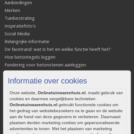
Aanbiedingen
Merken
Tuinbestrating
Inspiratiefoto's
Social Media
Belangrijke informatie
De facetrand: wat is het en welke functie heeft het?
Hoe betontegels leggen
Fundering voor betonstenen aanleggen
Welke tuinstijl past bij mij
Informatie over cookies
Strakke tuin inrichten
Legverbanden gebakken bestrating
Onze website,
Onlinetuinwarenhuis.nl
, maakt gebruik van
Onderhoud van gebakken bestrating
cookies en daarmee vergelijkbare technieken.
Aanlegtips voor gebakken bestrating
Onlinetuinwarenhuis.nl
gebruikt functionele cookies om
Zelf een terras aanleggen
het gedrag van websitebezoekers na te gaan en de website
aan de hand van deze gegevens te verbeteren. Daarnaast
Kleine stadstuin inrichten
plaatsen derden marketing cookies om gepersonaliseerde
0320 – 219170
advertenties te tonen. Met het plaatsen van marketing