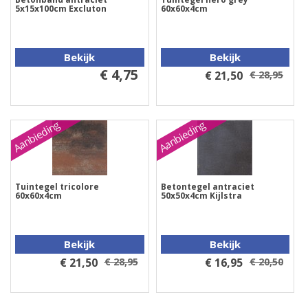
5x15x100cm Excluton
60x60x4cm
Bekijk
Bekijk
€ 4,75
€ 21,50
€ 28,95
Aanbieding
Aanbieding
Tuintegel tricolore
Betontegel antraciet
60x60x4cm
50x50x4cm Kijlstra
Bekijk
Bekijk
€ 21,50
€ 28,95
€ 16,95
€ 20,50