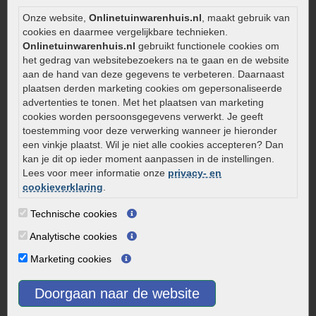
Zelf een terras aanleggen
Onze website,
Onlinetuinwarenhuis.nl
, maakt gebruik van
Kleine stadstuin inrichten
cookies en daarmee vergelijkbare technieken.
Onlinetuinwarenhuis.nl
gebruikt functionele cookies om
0320 – 219170
het gedrag van websitebezoekers na te gaan en de website
aan de hand van deze gegevens te verbeteren. Daarnaast
Kaapstanderweg 41
plaatsen derden marketing cookies om gepersonaliseerde
8243 RB Lelystad
advertenties te tonen. Met het plaatsen van marketing
info@onlinetuinwarenhuis.nl
cookies worden persoonsgegevens verwerkt. Je geeft
toestemming voor deze verwerking wanneer je hieronder
Routebeschrijving
een vinkje plaatst. Wil je niet alle cookies accepteren? Dan
Openingstijden
kan je dit op ieder moment aanpassen in de instellingen.
Lees voor meer informatie onze
privacy- en
Maandag
08:00 - 17:00
cookieverklaring
.
Dinsdag
08:00 - 17:00
Woensdag
08:00 - 17:00
Technische cookies
Donderdag
08:00 - 17:00
Analytische cookies
Vrijdag
08:00 - 17:00
Marketing cookies
Zaterdag
08:00 - 15.00
Zondag
Gesloten
Doorgaan naar de website