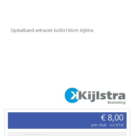
Opsluitband antraciet 6x30x100cm Kijlstra
€ 8,00
per stuk
incl BTW