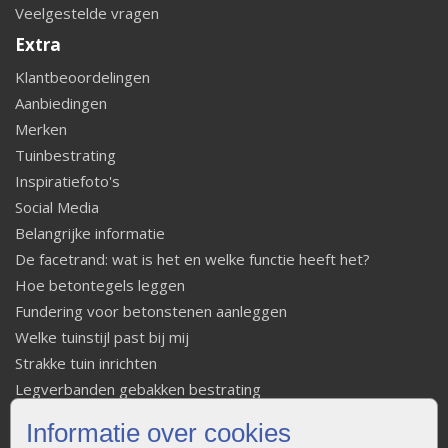
Veelgestelde vragen
Extra
Klantbeoordelingen
Aanbiedingen
Merken
Tuinbestrating
Inspiratiefoto's
Social Media
Belangrijke informatie
De facetrand: wat is het en welke functie heeft het?
Hoe betontegels leggen
Fundering voor betonstenen aanleggen
Welke tuinstijl past bij mij
Strakke tuin inrichten
Legverbanden gebakken bestrating
Onderhoud van gebakken bestrating
Informatie over cookies
Aanlegtips voor gebakken bestrating