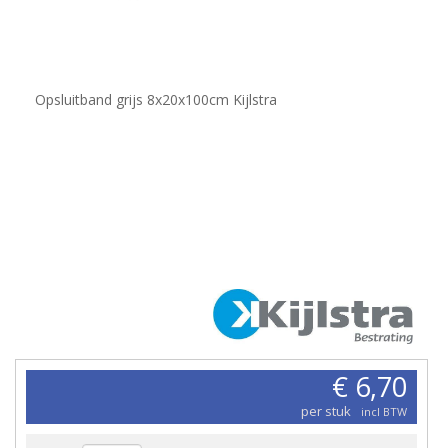
Opsluitband grijs 8x20x100cm Kijlstra
€ 6,70
per stuk
incl BTW