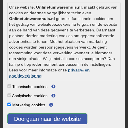
Zelf een terras aanleggen
Onze website,
Onlinetuinwarenhuis.nl
, maakt gebruik van
Kleine stadstuin inrichten
cookies en daarmee vergelijkbare technieken.
Onlinetuinwarenhuis.nl
gebruikt functionele cookies om
0320 – 219170
het gedrag van websitebezoekers na te gaan en de website
aan de hand van deze gegevens te verbeteren. Daarnaast
Kaapstanderweg 41
plaatsen derden marketing cookies om gepersonaliseerde
8243 RB Lelystad
advertenties te tonen. Met het plaatsen van marketing
info@onlinetuinwarenhuis.nl
cookies worden persoonsgegevens verwerkt. Je geeft
toestemming voor deze verwerking wanneer je hieronder
Routebeschrijving
een vinkje plaatst. Wil je niet alle cookies accepteren? Dan
Openingstijden
kan je dit op ieder moment aanpassen in de instellingen.
Lees voor meer informatie onze
privacy- en
Maandag
08:00 - 17:00
cookieverklaring
.
Dinsdag
08:00 - 17:00
Woensdag
08:00 - 17:00
Technische cookies
Donderdag
08:00 - 17:00
Analytische cookies
Vrijdag
08:00 - 17:00
Marketing cookies
Zaterdag
08:00 - 15.00
Zondag
Gesloten
Doorgaan naar de website