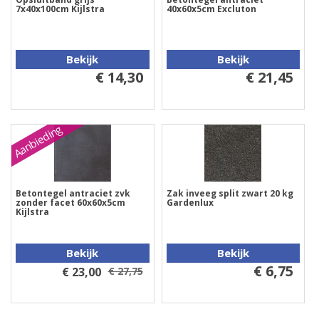
7x40x100cm Kijlstra
40x60x5cm Excluton
Bekijk
Bekijk
€ 14,30
€ 21,45
Aanbieding
Betontegel antraciet zvk
Zak inveeg split zwart 20 kg
zonder facet 60x60x5cm
Gardenlux
Kijlstra
Bekijk
Bekijk
€ 6,75
€ 23,00
€ 27,75