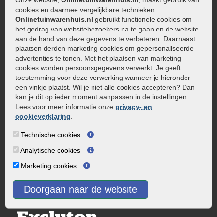
Onze website,
Onlinetuinwarenhuis.nl
, maakt gebruik van
Kleine stadstuin inrichten
cookies en daarmee vergelijkbare technieken.
Onlinetuinwarenhuis.nl
gebruikt functionele cookies om
0320 – 219170
het gedrag van websitebezoekers na te gaan en de website
aan de hand van deze gegevens te verbeteren. Daarnaast
Kaapstanderweg 41
plaatsen derden marketing cookies om gepersonaliseerde
8243 RB Lelystad
advertenties te tonen. Met het plaatsen van marketing
info@onlinetuinwarenhuis.nl
cookies worden persoonsgegevens verwerkt. Je geeft
toestemming voor deze verwerking wanneer je hieronder
Routebeschrijving
een vinkje plaatst. Wil je niet alle cookies accepteren? Dan
Openingstijden
kan je dit op ieder moment aanpassen in de instellingen.
Lees voor meer informatie onze
privacy- en
Maandag
08:00 - 17:00
cookieverklaring
.
Dinsdag
08:00 - 17:00
Woensdag
08:00 - 17:00
Technische cookies
Donderdag
08:00 - 17:00
Analytische cookies
Vrijdag
08:00 - 17:00
Marketing cookies
Zaterdag
08:00 - 15.00
Zondag
Gesloten
Doorgaan naar de website