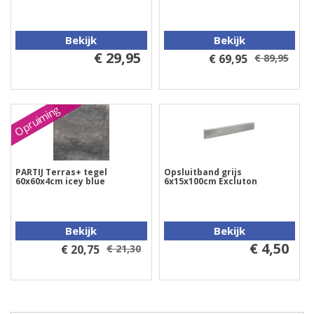
Bekijk
Bekijk
€ 29,95
€ 69,95
€ 89,95
Opruiming
PARTIJ Terras+ tegel
Opsluitband grijs
60x60x4cm icey blue
6x15x100cm Excluton
Bekijk
Bekijk
€ 4,50
€ 20,75
€ 21,30