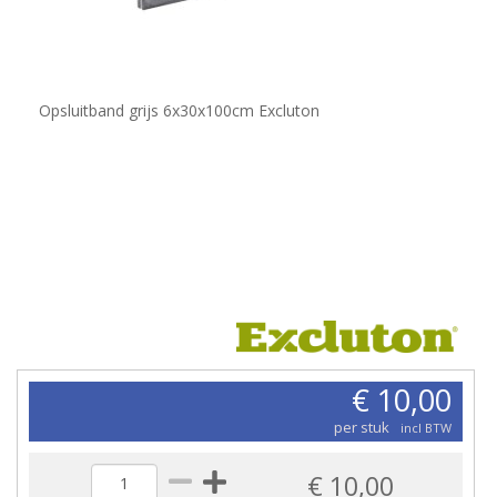
Opsluitband grijs 6x30x100cm Excluton
€ 10,00
per stuk
incl BTW
€ 10,00