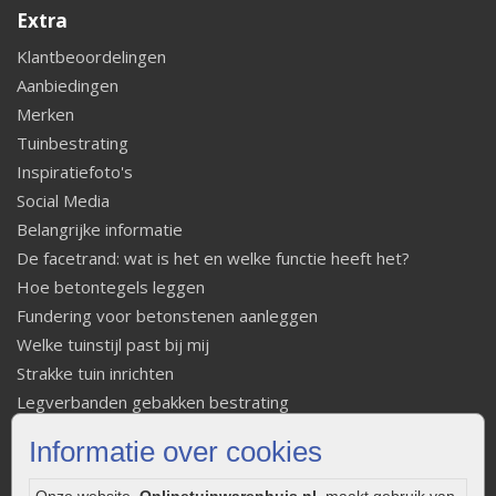
Extra
Klantbeoordelingen
Aanbiedingen
Merken
Tuinbestrating
Inspiratiefoto's
Social Media
Belangrijke informatie
De facetrand: wat is het en welke functie heeft het?
Hoe betontegels leggen
Fundering voor betonstenen aanleggen
Welke tuinstijl past bij mij
Strakke tuin inrichten
Legverbanden gebakken bestrating
Onderhoud van gebakken bestrating
Informatie over cookies
Aanlegtips voor gebakken bestrating
Zelf een terras aanleggen