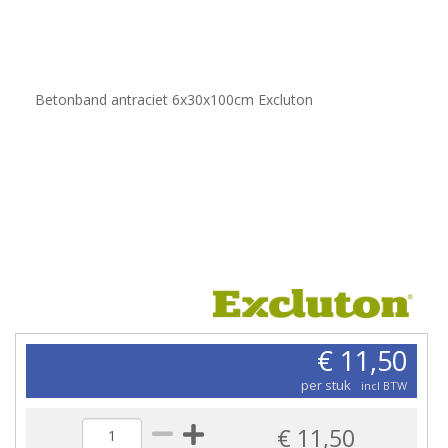
Betonband antraciet 6x30x100cm Excluton
€ 11,50
per stuk
incl BTW
€ 11,50