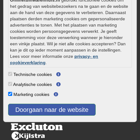
Onlinetuinwarenhuis.nl
gebruikt functionele cookies om
0320 – 219170
het gedrag van websitebezoekers na te gaan en de website
aan de hand van deze gegevens te verbeteren. Daarnaast
Kaapstanderweg 41
plaatsen derden marketing cookies om gepersonaliseerde
8243 RB Lelystad
advertenties te tonen. Met het plaatsen van marketing
info@onlinetuinwarenhuis.nl
cookies worden persoonsgegevens verwerkt. Je geeft
Routebeschrijving
toestemming voor deze verwerking wanneer je hieronder
een vinkje plaatst. Wil je niet alle cookies accepteren? Dan
Openingstijden
kan je dit op ieder moment aanpassen in de instellingen.
Lees voor meer informatie onze
privacy- en
Maandag
08:00 - 17:00
cookieverklaring
.
Dinsdag
08:00 - 17:00
Woensdag
08:00 - 17:00
Technische cookies
Donderdag
08:00 - 17:00
Analytische cookies
Vrijdag
08:00 - 17:00
Marketing cookies
Zaterdag
08:00 - 15.00
Zondag
Gesloten
Doorgaan naar de website