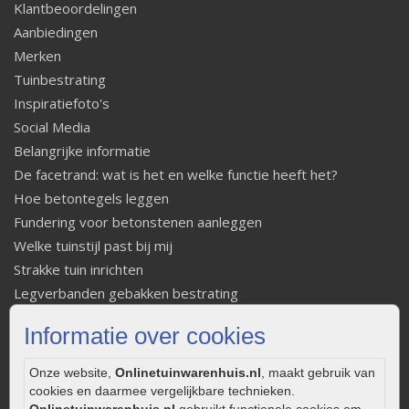
Klantbeoordelingen
Aanbiedingen
Merken
Tuinbestrating
Inspiratiefoto's
Social Media
Belangrijke informatie
De facetrand: wat is het en welke functie heeft het?
Hoe betontegels leggen
Fundering voor betonstenen aanleggen
Welke tuinstijl past bij mij
Strakke tuin inrichten
Legverbanden gebakken bestrating
Onderhoud van gebakken bestrating
Informatie over cookies
Aanlegtips voor gebakken bestrating
Zelf een terras aanleggen
Onze website,
Onlinetuinwarenhuis.nl
, maakt gebruik van
Kleine stadstuin inrichten
cookies en daarmee vergelijkbare technieken.