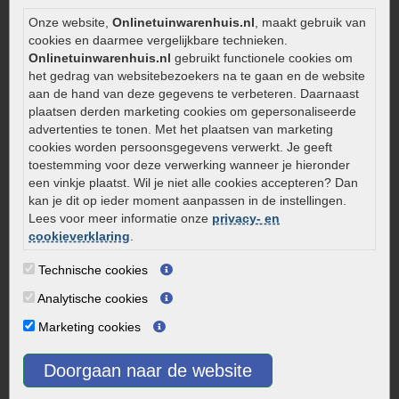
Zelf een terras aanleggen
Onze website,
Onlinetuinwarenhuis.nl
, maakt gebruik van
Kleine stadstuin inrichten
cookies en daarmee vergelijkbare technieken.
Onlinetuinwarenhuis.nl
gebruikt functionele cookies om
0320 – 219170
het gedrag van websitebezoekers na te gaan en de website
aan de hand van deze gegevens te verbeteren. Daarnaast
Kaapstanderweg 41
plaatsen derden marketing cookies om gepersonaliseerde
8243 RB Lelystad
advertenties te tonen. Met het plaatsen van marketing
info@onlinetuinwarenhuis.nl
cookies worden persoonsgegevens verwerkt. Je geeft
toestemming voor deze verwerking wanneer je hieronder
Routebeschrijving
een vinkje plaatst. Wil je niet alle cookies accepteren? Dan
Openingstijden
kan je dit op ieder moment aanpassen in de instellingen.
Lees voor meer informatie onze
privacy- en
Maandag
08:00 - 17:00
cookieverklaring
.
Dinsdag
08:00 - 17:00
Woensdag
08:00 - 17:00
Technische cookies
Donderdag
08:00 - 17:00
Analytische cookies
Vrijdag
08:00 - 17:00
Marketing cookies
Zaterdag
08:00 - 15.00
Zondag
Gesloten
Doorgaan naar de website