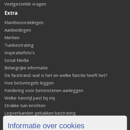
Veelgestelde vragen
Extra
Klantbeoordelingen
Aanbiedingen
Merken
Tuinbestrating
Inspiratiefoto's
Social Media
Belangrijke informatie
De facetrand: wat is het en welke functie heeft het?
Hoe betontegels leggen
Fundering voor betonstenen aanleggen
Welke tuinstijl past bij mij
Strakke tuin inrichten
Legverbanden gebakken bestrating
Onderhoud van gebakken bestrating
Informatie over cookies
Aanlegtips voor gebakken bestrating