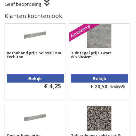
Geef beoordeling
Klanten kochten ook
Aanbieding
Betonband grijs 5x15x100cm
Tuintegel grijs zwart
Excluton
60x60x4cm
Bekijk
Bekijk
€ 4,25
€ 20,50
€ 25,95
Opsluitband grijs
Zak ardenner split grijs 8-