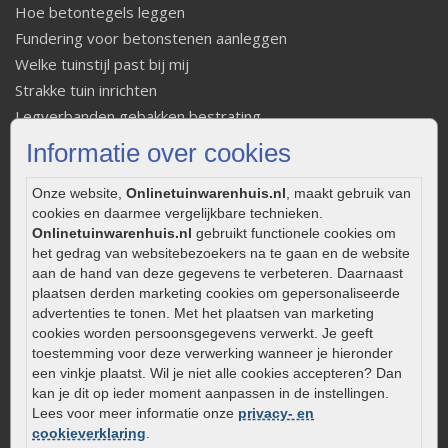
Hoe betontegels leggen
Fundering voor betonstenen aanleggen
Welke tuinstijl past bij mij
Strakke tuin inrichten
Legverbanden gebakken bestrating
Onderhoud van gebakken bestrating
Informatie over cookies
Aanlegtips voor gebakken bestrating
Zelf een terras aanleggen
Onze website,
Onlinetuinwarenhuis.nl
, maakt gebruik van
cookies en daarmee vergelijkbare technieken.
Kleine stadstuin inrichten
Onlinetuinwarenhuis.nl
gebruikt functionele cookies om
0320 – 219170
het gedrag van websitebezoekers na te gaan en de website
aan de hand van deze gegevens te verbeteren. Daarnaast
Kaapstanderweg 41
plaatsen derden marketing cookies om gepersonaliseerde
8243 RB Lelystad
advertenties te tonen. Met het plaatsen van marketing
cookies worden persoonsgegevens verwerkt. Je geeft
info@onlinetuinwarenhuis.nl
toestemming voor deze verwerking wanneer je hieronder
Routebeschrijving
een vinkje plaatst. Wil je niet alle cookies accepteren? Dan
Openingstijden
kan je dit op ieder moment aanpassen in de instellingen.
Lees voor meer informatie onze
privacy- en
Maandag
08:00 - 17:00
cookieverklaring
.