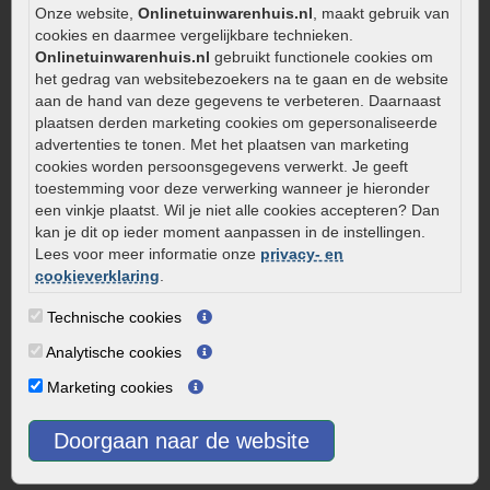
Strakke tuin inrichten
Onze website,
Onlinetuinwarenhuis.nl
, maakt gebruik van
cookies en daarmee vergelijkbare technieken.
Legverbanden gebakken bestrating
Onlinetuinwarenhuis.nl
gebruikt functionele cookies om
Onderhoud van gebakken bestrating
het gedrag van websitebezoekers na te gaan en de website
Aanlegtips voor gebakken bestrating
aan de hand van deze gegevens te verbeteren. Daarnaast
plaatsen derden marketing cookies om gepersonaliseerde
Zelf een terras aanleggen
advertenties te tonen. Met het plaatsen van marketing
Kleine stadstuin inrichten
cookies worden persoonsgegevens verwerkt. Je geeft
toestemming voor deze verwerking wanneer je hieronder
0320 – 219170
een vinkje plaatst. Wil je niet alle cookies accepteren? Dan
Kaapstanderweg 41
kan je dit op ieder moment aanpassen in de instellingen.
Lees voor meer informatie onze
privacy- en
8243 RB Lelystad
cookieverklaring
.
info@onlinetuinwarenhuis.nl
Routebeschrijving
Technische cookies
Openingstijden
Analytische cookies
Maandag
08:00 - 17:00
Marketing cookies
Dinsdag
08:00 - 17:00
Doorgaan naar de website
Woensdag
08:00 - 17:00
Donderdag
08:00 - 17:00