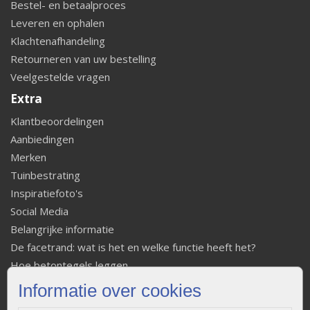
Bestel- en betaalproces
Leveren en ophalen
Klachtenafhandeling
Retourneren van uw bestelling
Veelgestelde vragen
Extra
Klantbeoordelingen
Aanbiedingen
Merken
Tuinbestrating
Inspiratiefoto's
Social Media
Belangrijke informatie
De facetrand: wat is het en welke functie heeft het?
Hoe betontegels leggen
Fundering voor betonstenen aanleggen
Informatie over cookies
Welke tuinstijl past bij mij